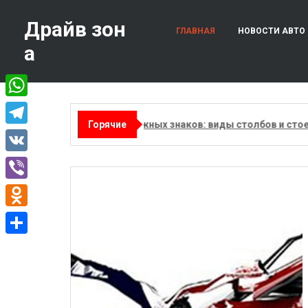
Перейти
к
Драйв зон
ГЛАВНАЯ
НОВОСТИ АВТО
содержимому
а
WhatsApp
Опоры для дорожных знаков: виды столбов и стоек, ма
Горячие
Telegram
VK
Viber
Odnoklassniki
Отправить