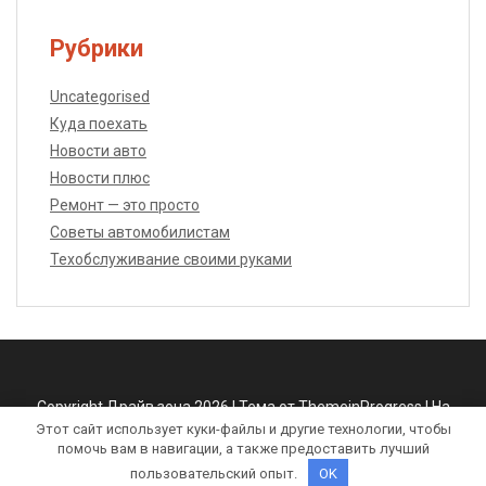
Рубрики
Uncategorised
Куда поехать
Новости авто
Новости плюс
Ремонт — это просто
Советы автомобилистам
Техобслуживание своими руками
Copyright Драйв зона 2026 |
Тема от ThemeinProgress
|
На
Этот сайт использует куки-файлы и другие технологии, чтобы
платформе WordPress
помочь вам в навигации, а также предоставить лучший
пользовательский опыт.
OK