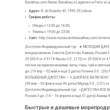
Bacalhau com Natas, Bacalhau a Lagareiro и Polvo a La
Адрес:
R. do Bojador 45, 1990-25 Lisboa.
График работы:
Обеды с 12:00 до 16:00;
Ужины с 19:00 до 23:00.
Сайт:
http://www.restaurantebacalhau.com/ement
Доступен Индивидуальный тур
★ МЕЛОДИЯ ДАГЕСТ
внедорожниках 2 места Дагестан, Кавказ, Россия
5
29 500 ₽
от 4 917 ₽
Арсен 5.0
(172)
от 29 500 ₽
от 4
погоне за приключениями: киты, горы, чай и святы
дн.
(19 апр – 02 май и ещё 3 даты)
Полина 5.0
(20)
ВОЛШЕБНЫЙ ДАГЕСТАН ☆ 5 ДНЕЙ ВСЕ ВКЛЮЧЕНО Тур
(30 янв – 03 фев и ещё 44 даты)
Мурад 5.0
(121)
от
Доступен Индивидуальный тур
«ДАГЕСТАН-ВСЕ ВК
Россия
3 дн.
(14 – 16 апреля и ещё 51 дата)
Ахмад 4
Быстрые и дешевые морепродук