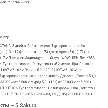
galeiro (осьминог).
as.php
АНА: 5 дней ★ Всё включено! Тур гарантирован На
 дн.
(13 – 17 февраля и ещё 73 даты)
Арсен 5.0
(172)
от
 917 ₽
Доступен Индивидуальный тур
WOW, ШРИ-ЛАНКА! В
ни. Тур гарантирован Экскурсионный 2 места Шри-Ланка
14
91 097 ₽
6 102 ₽
Полина 5.0
(20)
91 097 ₽
6 102 ₽
☆
 гарантирован На внедорожниках Дагестан, Россия
5 дн.
 33 000 ₽
от 5 500 ₽
Мурад 5.0
(121)
от 33 000 ₽
от 5 500 ₽
ЛЮЧЕНО!» Тур гарантирован На внедорожниках Дагестан,
.9
(185)
26 000 ₽
6 500 ₽
Ахмад 4.9
(185)
26 000 ₽
6 500 ₽
ты – 5 Sakura