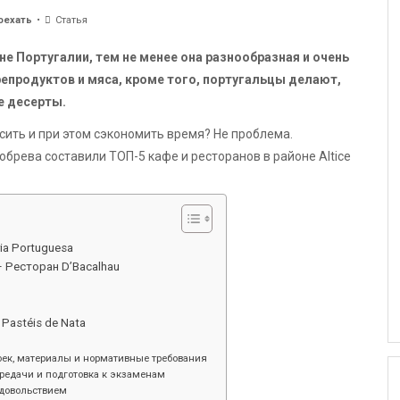
оехать
Статья
не Португалии, тем не менее она разнообразная и очень
репродуктов и мяса, кроме того, португальцы делают,
е десерты.
усить и при этом сэкономить время? Не проблема.
обрева составили ТОП-5 кафе и ресторанов в районе Altice
ia Portuguesa
– Ресторан D’Bacalhau
Pastéis de Nata
оек, материалы и нормативные требования
ередачи и подготовка к экзаменам
удовольствием