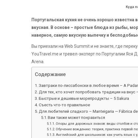
Куда п
Португальская кухня не очень хорошо известна в
вкусная. В основе – простые блюда из рыбы, мо
наверное, самую вкусную выпечку и бесподобны
Вы приехали на Web Summit и не знаете, где перек
YouTravel.me и тревел-эксперт по Португалии Яся Д
Arena.
Содержание
Завтраки по-лиссабонски в любое время – A Padar
Для тех, кто хочет попробовать традиции на вкус 
Быстрые и дешевые морепродукты – 5 Sakura
Съесть что-то правильное
Для любителей сладкого – Manteigaria — Fábrica de 
Вам также может понравиться
Опоры для дорожных знаков: виды столбов и ст
Обучение вождению: теория, практика первой п
Английский для школьников: как учить язык с 