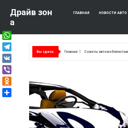
Перейти
к
Драйв зон
ГЛАВНАЯ
НОВОСТИ АВТО
содержимому
а
WhatsApp
Главная
Советы автомобилиста
Вы здесь:
Telegram
VK
Viber
Odnoklassniki
Отправить