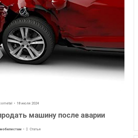
cometal
18 июля 2024
продать машину после аварии
омобилистам
Статья