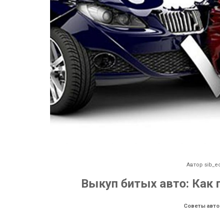
Автор
sib_e
Выкуп битых авто: Как 
Советы авт