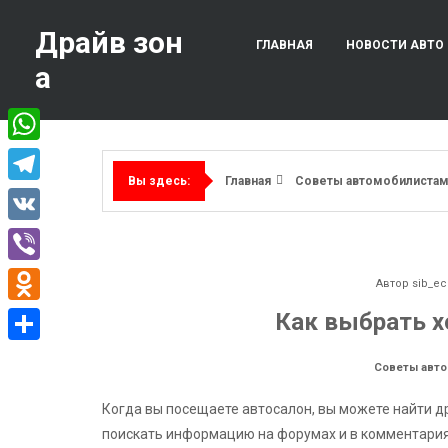
Перейти
к
Драйв зон
ГЛАВНАЯ
НОВОСТИ АВТО
содержимому
а
WhatsApp
Главная
Советы автомобилиста
Вы здесь:
Telegram
VK
Viber
Автор
sib_ec
Odnoklassniki
Как выбрать 
Отправить
Советы авт
Когда вы посещаете автосалон, вы можете найти др
поискать информацию на форумах и в комментария