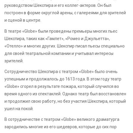
руководством Шекспира и его коллег-актеров. Он был
построен в форме округлой арены, с галереями для зрителей
и сценой в центре.
В театре «Globe» были проведены премьеры многих пьес
Шекспира, таких как «Гамлет», «Ромео и Джульетта»,
«Отелло» и многих других. Шекспир писал пьесы специально
для своей театральной компании и учитывал интересы
зрителей.
Сотрудничество Шекспира с театром «Globe» было очень
успешным и продолжалось до 1613 года. В этом году театр
«Globe» сгорел в результате пожара, который случился во
время одного из спектаклей. Однако театр был восстановлен
и продолжил свою работу, но без участия Шекспира, который
ушел на покой.
В сотрудничестве с театром «Globe» великого драматурга
зародились многие из его шедевров, которые до сих пор