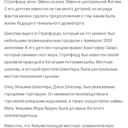
Стратфорд-апон-Эйвон на реке Эйвон в центральной Англии.
О его детстве известно не так много деталей, но из ряда
фактов можно сделать предположения о том, каким была
жизнь будущего гениального драматурга.
Шекспир вырос в Стратфорде, который на тот момент был
небольшим провинциальным городком с примерно 2000
жителями. В его детстве городом правил Христофер Смарт,
который занимал пост мэра. Стратфорд был известен своей
красивой природой и богатыми потоками рыбы. Местная
церковь, в которой крестили Шекспира, была центральным
местом поклонения горожан.
Отец Уильяма Шекспира, Джон Шекспир, был уважаемым
городским торговцем. Он занимался производством и
торговлей кожаными изделиями, а также осуществлял займы.
Мать Уильяма, Мэри Арден, была дочерью богатого
землевладельца.
Известно, что Уильям посещал местную грамматическую