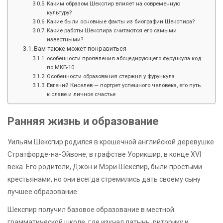
Каким образом Шекспир влияет на современную
культуру?
Какие были основные факты из биографии Шекспира?
Какие работы Шекспира считаются его самыми
известными?
Вам также может понравиться
особенности проявления абсцедирующего фурункула код
по МКБ-10
Особенности образования стержня у фурункула
Евгений Киселев — портрет успешного человека, его путь
к славе и личное счастье
Ранняя жизнь и образование
Уильям Шекспир родился в крошечной английской деревушке
Стратфорде-на-Эйвоне, в графстве Уорикшир, в конце XVI
века. Его родители, Джон и Мэри Шекспир, были простыми
крестьянами, но они всегда стремились дать своему сыну
лучшее образование.
Шекспир получил базовое образование в местной
грамматической школе, где изучал латынь, риторику и