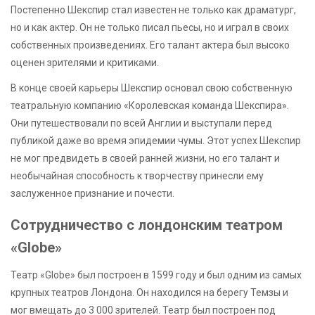
Постепенно Шекспир стал известен не только как драматург,
но и как актер. Он не только писал пьесы, но и играл в своих
собственных произведениях. Его талант актера был высоко
оценен зрителями и критиками.
В конце своей карьеры Шекспир основал свою собственную
театральную компанию «Королевская команда Шекспира».
Они путешествовали по всей Англии и выступали перед
публикой даже во время эпидемии чумы. Этот успех Шекспир
не мог предвидеть в своей ранней жизни, но его талант и
необычайная способность к творчеству принесли ему
заслуженное признание и почести.
Сотрудничество с лондонским театром
«Globe»
Театр «Globe» был построен в 1599 году и был одним из самых
крупных театров Лондона. Он находился на берегу Темзы и
мог вмещать до 3 000 зрителей. Театр был построен под