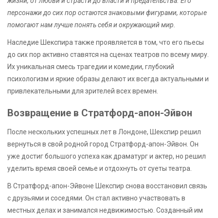
жизни, от любви и страсти до власти и предательства. Его
персонажи до сих пор остаются знаковыми фигурами, которые
помогают нам лучше понять себя и окружающий мир.
Наследие Шекспира также проявляется в том, что его пьесы
до сих пор активно ставятся на сценах театров по всему миру.
Их уникальная смесь трагедии и комедии, глубокий
психологизм и яркие образы делают их всегда актуальными и
привлекательными для зрителей всех времен.
Возвращение в Стратфорд-апон-Эйвон
После нескольких успешных лет в Лондоне, Шекспир решил
вернуться в свой родной город Стратфорд-апон-Эйвон. Он
уже достиг большого успеха как драматург и актер, но решил
уделить время своей семье и отдохнуть от суеты театра.
В Стратфорд-апон-Эйвоне Шекспир снова восстановил связь
с друзьями и соседями. Он стал активно участвовать в
местных делах и занимался недвижимостью. Созданный им