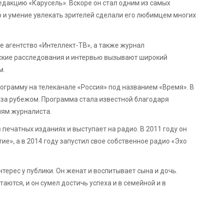
едакцию «Карусель». Вскоре он стал одним из самых
р и умение увлекать зрителей сделали его любимцем многих
е агентство «Интеллект-ТВ», а также журнал
тские расследования и интервью вызывают широкий
м.
рограмму на телеканале «Россия» под названием «Время». В
и за рубежом. Программа стала известной благодаря
ям журналиста.
 печатных изданиях и выступает на радио. В 2011 году он
е», а в 2014 году запустил свое собственное радио «Эхо
ерес у публики. Он женат и воспитывает сына и дочь.
аются, и он сумел достичь успеха и в семейной и в