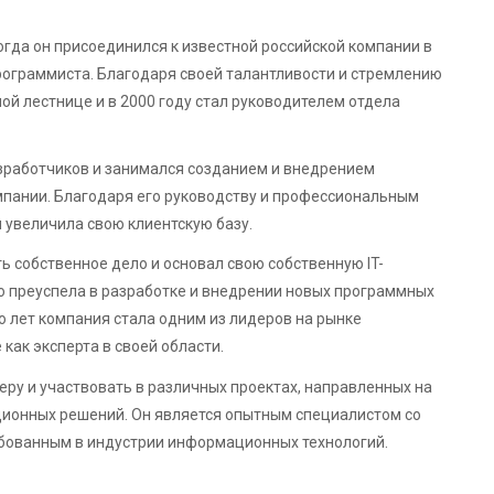
когда он присоединился к известной российской компании в
рограммиста. Благодаря своей талантливости и стремлению
ой лестнице и в 2000 году стал руководителем отдела
азработчиков и занимался созданием и внедрением
пании. Благодаря его руководству и профессиональным
 увеличила свою клиентскую базу.
ь собственное дело и основал свою собственную IT-
о преуспела в разработке и внедрении новых программных
о лет компания стала одним из лидеров на рынке
как эксперта в своей области.
ру и участвовать в различных проектах, направленных на
ционных решений. Он является опытным специалистом со
бованным в индустрии информационных технологий.