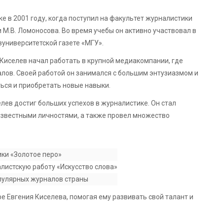
е в 2001 году, когда поступил на факультет журналистики
 М.В. Ломоносова. Во время учебы он активно участвовал в
вуниверситетской газете «МГУ».
Киселев начал работать в крупной медиакомпании, где
алов. Своей работой он занимался с большим энтузиазмом и
ься и приобретать новые навыки.
елев достиг больших успехов в журналистике. Он стал
известными личностями, а также провел множество
ки «Золотое перо»
истскую работу «Искусство слова»
пулярных журналов страны
е Евгения Киселева, помогая ему развивать свой талант и