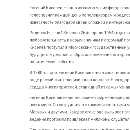
Евгений Киселев — одна из самых ярких фигур в ро
голос звучит каждый день по телевизорам и ради
известность благодаря своей сложной и интересно
Родился Евгений Киселев 26 февраля 1954 года в г
любознательность к новым знаниям и огромный по
Киселев поступил в Московский государственный у
будущего журналиста обратили внимание его прон
политические события.
В 1980-х годах Евгений Киселев начал свою телев
ряде российских телевизионных каналов. Благодар
сердца многих зрителей, став одной из самых узна
Евгений Киселев известен своими фирменными ре
всего мира. Он сотрудничал с такими известными м
Москвы» и другими. Каждое его слово вызывает ог
ведение программ привлекает миллионы слушателе
Однако карьера и достижения Евгения Киселева — э