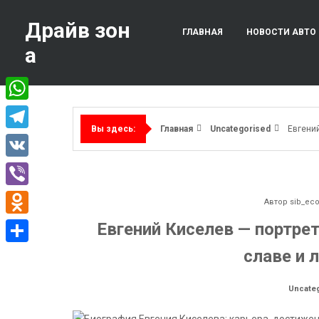
Перейти
к
Драйв зон
ГЛАВНАЯ
НОВОСТИ АВТО
содержимому
а
WhatsApp
Главная
Uncategorised
Евгений
Вы здесь:
Telegram
VK
Viber
Автор
sib_ec
Odnoklassniki
Евгений Киселев — портрет
славе и 
Отправить
Uncate