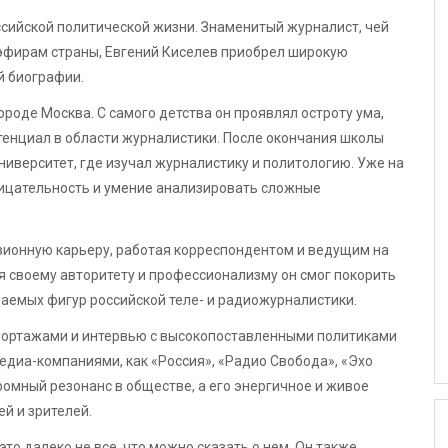
ссийской политической жизни. Знаменитый журналист, чей
оэфирам страны, Евгений Киселев приобрел широкую
й биографии.
ороде Москва. С самого детства он проявлял остроту ума,
тенциал в области журналистики. После окончания школы
ниверситет, где изучал журналистику и политологию. Уже на
ицательность и умение анализировать сложные
изионную карьеру, работая корреспондентом и ведущим на
я своему авторитету и профессионализму он смог покорить
ваемых фигур российской теле- и радиожурналистики.
портажами и интервью с высокопоставленными политиками
едиа-компаниями, как «Россия», «Радио Свобода», «Эхо
ромный резонанс в обществе, а его энергичное и живое
й и зрителей.
то далеко не все, что можно сказать о нем. Он также