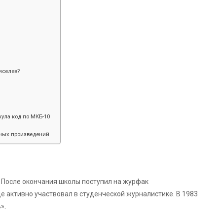
иселев?
ула код по МКБ-10
рных произведений
. После окончания школы поступил на журфак
е активно участвовал в студенческой журналистике. В 1983
».