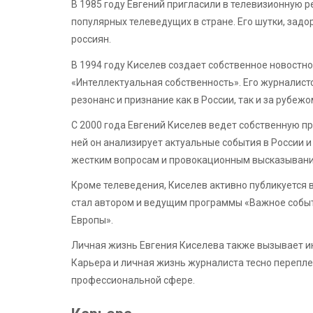
В 1985 году Евгений пригласили в телевизионную р
популярных телеведущих в стране. Его шутки, задо
россиян.
В 1994 году Киселев создает собственное новостно
«Интеллектуальная собственность». Его журналис
резонанс и признание как в России, так и за рубежо
С 2000 года Евгений Киселев ведет собственную п
ней он анализирует актуальные события в России 
жестким вопросам и провокационным высказывани
Кроме телеведения, Киселев активно публикуется в
стал автором и ведущим программы «Важное событи
Европы».
Личная жизнь Евгения Киселева также вызывает инт
Карьера и личная жизнь журналиста тесно переплет
профессиональной сфере.