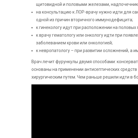
щитовидной и половыми железами, надпочечник
на консультацию к ЛОР-врачу нужно идти для са
одной из причин вторичного иммунодефицита;
к гинекологу идут при расположении на половых 
к врачу гематологу или онкологу идти при появ
заболеванием крови или онкологией;
к невропатологу – при развитии осложнений, а 
Врач лечит фурункулы двумя способами: консерва
основаны на применении антисептических средств 
хирургическим путем. Чем раньше решили идти в бо