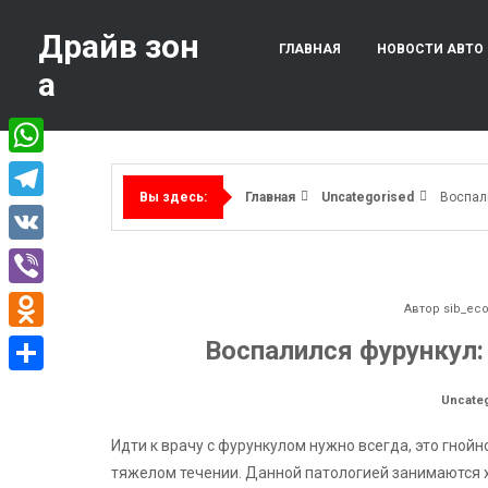
Перейти
к
Драйв зон
ГЛАВНАЯ
НОВОСТИ АВТО
содержимому
а
WhatsApp
Главная
Uncategorised
Воспали
Вы здесь:
Telegram
VK
Viber
Автор
sib_ec
Odnoklassniki
Воспалился фурункул:
Отправить
Uncate
Идти к врачу с фурункулом нужно всегда, это гной
тяжелом течении. Данной патологией занимаются 