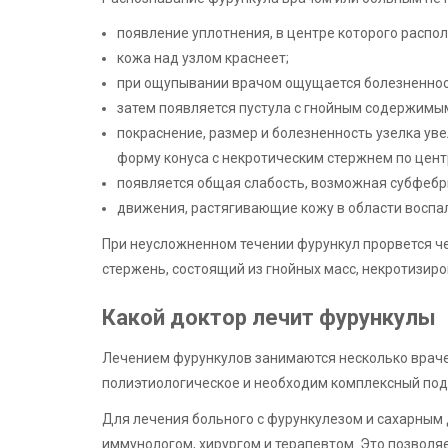
появление уплотнения, в центре которого распол
кожа над узлом краснеет;
при ощупывании врачом ощущается болезненнос
затем появляется пустула с гнойным содержимы
покраснение, размер и болезненность узелка ув
форму конуса с некротическим стержнем по цент
появляется общая слабость, возможная субфебри
движения, растягивающие кожу в области воспа
При неусложненном течении фурункул прорвется че
стержень, состоящий из гнойных масс, некротизиро
Какой доктор лечит фурункулы
Лечением фурункулов занимаются несколько врачей
полиэтиологическое и необходим комплексный под
Для лечения больного с фурункулезом и сахарным 
иммунологом, хирургом и терапевтом. Это позволя