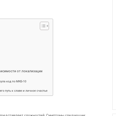
висимости от локализации
ула код по МКБ-10
его путь к славе и личное счастье
 представляет сложностей. Симптомы следующие: