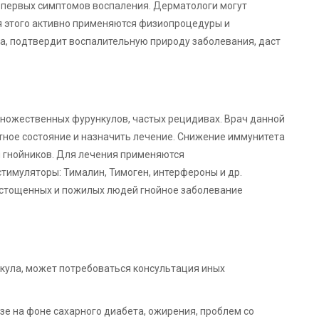
и первых симптомов воспаления. Дерматологи могут
я этого активно применяются физиопроцедуры и
а, подтвердит воспалительную природу заболевания, даст
множественных фурункулов, частых рецидивах. Врач данной
ное состояние и назначить лечение. Снижение иммунитета
я гнойников. Для лечения применяются
имуляторы: Тималин, Тимоген, интерфероны и др.
истощенных и пожилых людей гнойное заболевание
кула, может потребоваться консультация иных
зе на фоне сахарного диабета, ожирения, проблем со