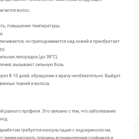
агается волос;
ть, повышение температуры;
м;
еличивается, он приподнимается над кожей и приобретает
ру;
льная лихорадка (до 38°С);
ления, вызывают сильную боль.
рез 8-10 дней, обращение к врачу необязательно. Выйдет
ванных тканей и волоса.
 разного профиля. Это связано с тем, что заболевание
ход.
диабетом требуется консультация с эндокринологом,
ет ликвидировать причины возникновения гнойников и