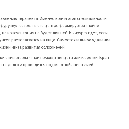
равлению терапевта. Именно врачи этой специальности
фурункул созрел, в его центре формируется гнойно-
но консультация не будет лишней. К хирургу идут, если
ункул располагается на лице. Самостоятельное удаление
изни из-за развития осложнений.
лечении стержня при помощи пинцета или кюретки. Врач
ет недолго и проводится под местной анестезией.