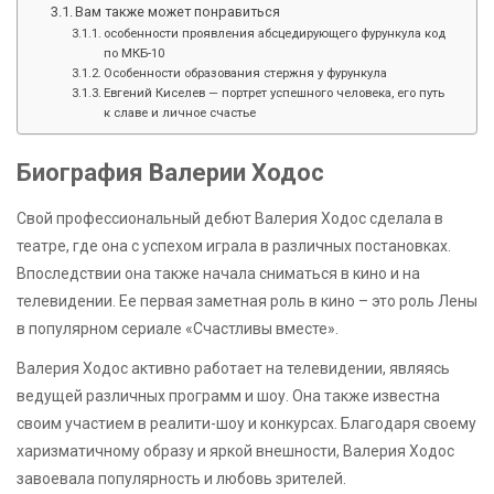
Вам также может понравиться
особенности проявления абсцедирующего фурункула код
по МКБ-10
Особенности образования стержня у фурункула
Евгений Киселев — портрет успешного человека, его путь
к славе и личное счастье
Биография Валерии Ходос
Свой профессиональный дебют Валерия Ходос сделала в
театре, где она с успехом играла в различных постановках.
Впоследствии она также начала сниматься в кино и на
телевидении. Ее первая заметная роль в кино – это роль Лены
в популярном сериале «Счастливы вместе».
Валерия Ходос активно работает на телевидении, являясь
ведущей различных программ и шоу. Она также известна
своим участием в реалити-шоу и конкурсах. Благодаря своему
харизматичному образу и яркой внешности, Валерия Ходос
завоевала популярность и любовь зрителей.