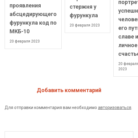
портре
проявления
стержня у
успешн
абсцедирующего
фурункула
челове
фурункула код по
20 февраля 2023
его пут
МКБ-10
славе 
20 февраля 2023
личное
счасть
20 феврал
2023
Добавить комментарий
Для отправки комментария вам необходимо
авторизоваться
.