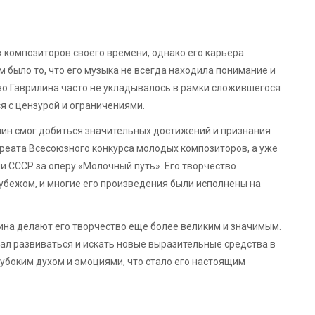
 композиторов своего времени, однако его карьера
м было то, что его музыка не всегда находила понимание и
тво Гаврилина часто не укладывалось в рамки сложившегося
я с цензурой и ограничениями.
илин смог добиться значительных достижений и признания
уреата Всесоюзного конкурса молодых композиторов, а уже
и СССР за оперу «Молочный путь». Его творчество
рубежом, и многие его произведения были исполнены на
ина делают его творчество еще более великим и значимым.
жал развиваться и искать новые выразительные средства в
лубоким духом и эмоциями, что стало его настоящим