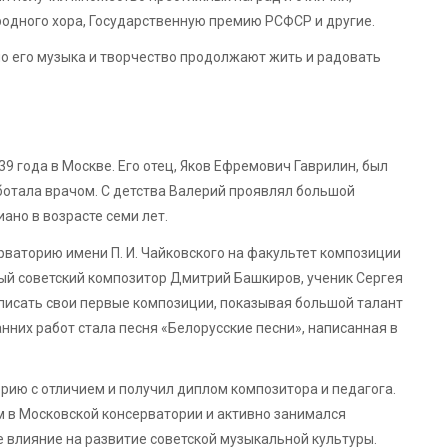
одного хора, Государственную премию РСФСР и другие.
но его музыка и творчество продолжают жить и радовать
9 года в Москве. Его отец, Яков Ефремович Гаврилин, был
аботала врачом. С детства Валерий проявлял большой
иано в возрасте семи лет.
рваторию имени П. И. Чайковского на факультет композиции
ный советский композитор Дмитрий Башкиров, ученик Сергея
писать свои первые композиции, показывая большой талант
анних работ стала песня «Белорусские песни», написанная в
рию с отличием и получил диплом композитора и педагога.
 в Московской консерватории и активно занимался
е влияние на развитие советской музыкальной культуры.