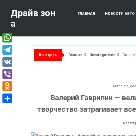
Перейти
к
Драйв зон
ГЛАВНАЯ
НОВОСТИ АВТО
содержимому
а
WhatsApp
Главная
Uncategorised
Валерий
Вы здесь:
Telegram
VK
Viber
Автор
sib_ec
Odnoklassniki
Валерий Гаврилин — вел
творчество затрагивает вс
Отправить
Uncate