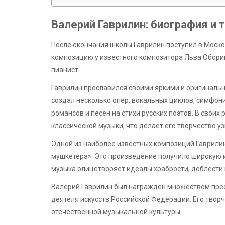
Валерий Гаврилин: биография и 
После окончания школы Гаврилин поступил в Моско
композицию у известного композитора Льва Оборин
пианист.
Гаврилин прославился своими яркими и оригиналь
создал несколько опер, вокальных циклов, симфон
романсов и песен на стихи русских поэтов. В свои
классической музыки, что делает его творчество 
Одной из наиболее известных композиций Гаврилин
мушкетера». Это произведение получило широкую 
музыка олицетворяет идеалы храбрости, доблести 
Валерий Гаврилин был награжден множеством прес
деятеля искусств Российской Федерации. Его твор
отечественной музыкальной культуры.