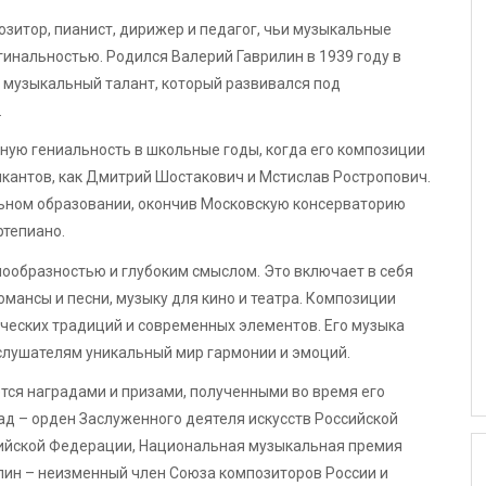
зитор, пианист, дирижер и педагог, чьи музыкальные
инальностью. Родился Валерий Гаврилин в 1939 году в
 музыкальный талант, который развивался под
.
ную гениальность в школьные годы, когда его композиции
кантов, как Дмитрий Шостакович и Мстислав Ростропович.
ьном образовании, окончив Московскую консерваторию
ртепиано.
ообразностью и глубоким смыслом. Это включает в себя
мансы и песни, музыку для кино и театра. Композиции
ческих традиций и современных элементов. Его музыка
лушателям уникальный мир гармонии и эмоций.
тся наградами и призами, полученными во время его
рад – орден Заслуженного деятеля искусств Российской
сийской Федерации, Национальная музыкальная премия
лин – неизменный член Союза композиторов России и