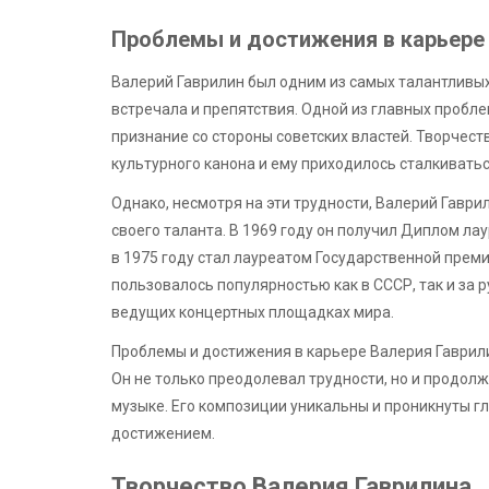
Проблемы и достижения в карьере
Валерий Гаврилин был одним из самых талантливых
встречала и препятствия. Одной из главных пробле
признание со стороны советских властей. Творчес
культурного канона и ему приходилось сталкиватьс
Однако, несмотря на эти трудности, Валерий Гавр
своего таланта. В 1969 году он получил Диплом ла
в 1975 году стал лауреатом Государственной преми
пользовалось популярностью как в СССР, так и за 
ведущих концертных площадках мира.
Проблемы и достижения в карьере Валерия Гаврил
Он не только преодолевал трудности, но и продол
музыке. Его композиции уникальны и проникнуты г
достижением.
Творчество Валерия Гаврилина