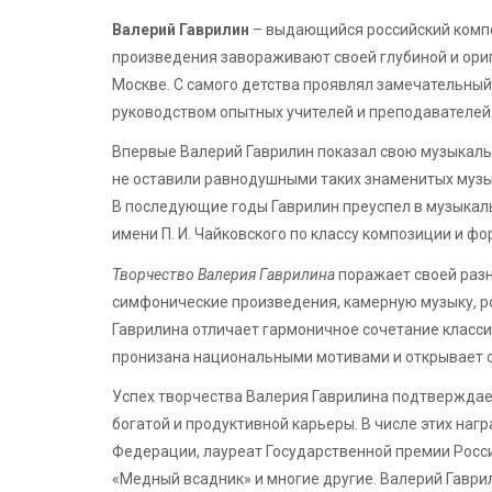
Валерий Гаврилин
– выдающийся российский компо
произведения завораживают своей глубиной и ориг
Москве. С самого детства проявлял замечательный
руководством опытных учителей и преподавателей
Впервые Валерий Гаврилин показал свою музыкаль
не оставили равнодушными таких знаменитых музы
В последующие годы Гаврилин преуспел в музыкал
имени П. И. Чайковского по классу композиции и фо
Творчество Валерия Гаврилина
поражает своей разн
симфонические произведения, камерную музыку, ро
Гаврилина отличает гармоничное сочетание класси
пронизана национальными мотивами и открывает с
Успех творчества Валерия Гаврилина подтверждае
богатой и продуктивной карьеры. В числе этих наг
Федерации, лауреат Государственной премии Рос
«Медный всадник» и многие другие. Валерий Гаври