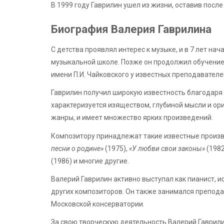
В 1999 году Гаврилин ушел из жизни, оставив посл
Биография Валерия Гаврилина
С детства проявлял интерес к музыке, и в 7 лет на
музыкальной школе. Позже он продолжил обучение
имени П.И. Чайковского у известных преподавателе
Гаврилин получил широкую известность благодаря 
характеризуется изяществом, глубиной мысли и ор
жанры, и имеет множество ярких произведений.
Композитору принадлежат такие известные произве
песни о родине»
(1975),
«У любви свои законы»
(1982
(1986) и многие другие.
Валерий Гаврилин активно выступал как пианист, и
других композиторов. Он также занимался препод
Московской консерватории.
За свою творческую деятельность Валерий Гаврили