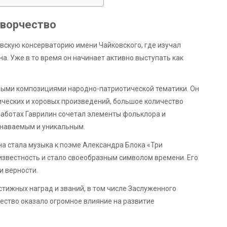
творчество
вскую консерваторию имени Чайковского, где изучал
а. Уже в то время он начинает активно выступать как
ными композициями народно-патриотической тематики. Он
ических и хоровых произведений, большое количество
х работах Гаврилин сочетал элементы фольклора и
узнаваемым и уникальным.
а стала музыка к поэме Александра Блока «Три
известность и стало своеобразным символом времени. Его
и верности.
тижных наград и званий, в том числе Заслуженного
чество оказало огромное влияние на развитие