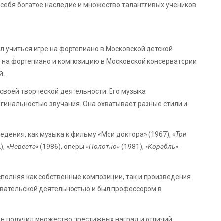
е себя богатое наследие и множество талантливых учеников.
чал учиться игре на фортепиано в Московской детской
 на фортепиано и композицию в Московской консерватории
й.
своей творческой деятельности. Его музыка
игинальностью звучания. Она охватывает разные стили и
дения, как музыка к фильму «Мои доктора» (1967),
«Три
),
«Невеста»
(1986), оперы
«Полотно»
(1981),
«Корабль»
сполняя как собственные композиции, так и произведения
авательской деятельностью и был профессором в
н получил множество престижных наград и отличий,