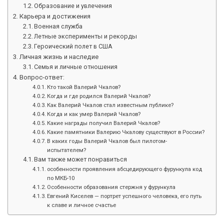
Образование и увлечения
Карьера и достижения
Военная служба
Летные эксперименты и рекорды
Героический полет в США
Личная жизнь и наследие
Семья и личные отношения
Вопрос-ответ:
Кто такой Валерий Чкалов?
Когда и где родился Валерий Чкалов?
Как Валерий Чкалов стал известным публике?
Когда и как умер Валерий Чкалов?
Какие награды получил Валерий Чкалов?
Какие памятники Валерию Чкалову существуют в России?
В каких годы Валерий Чкалов был пилотом-
испытателем?
Вам также может понравиться
особенности проявления абсцедирующего фурункула код
по МКБ-10
Особенности образования стержня у фурункула
Евгений Киселев — портрет успешного человека, его путь
к славе и личное счастье