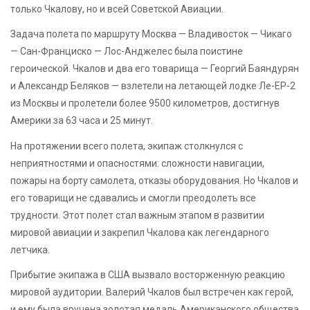
только Чкалову, но и всей Советской Авиации.
Задача полета по маршруту Москва — Владивосток — Чикаго
— Сан-Франциско — Лос-Анджелес была поистине
героической. Чкалов и два его товарища — Георгий Баяндурян
и Александр Беляков — взлетели на летающей лодке Ле-ЕР-2
из Москвы и пролетели более 9500 километров, достигнув
Америки за 63 часа и 25 минут.
На протяжении всего полета, экипаж столкнулся с
неприятностями и опасностями: сложности навигации,
пожары на борту самолета, отказы оборудования. Но Чкалов и
его товарищи не сдавались и смогли преодолеть все
трудности. Этот полет стал важным этапом в развитии
мировой авиации и закрепил Чкалова как легендарного
летчика.
Прибытие экипажа в США вызвало восторженную реакцию
мировой аудитории. Валерий Чкалов был встречен как герой,
и ему была вручена золотая медаль Американского общества