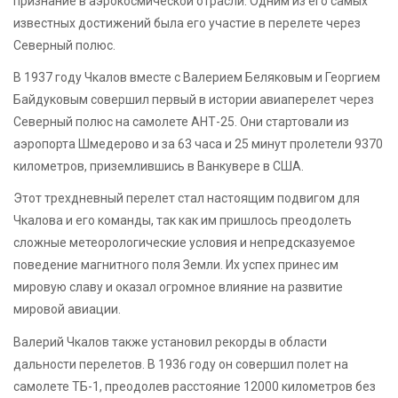
признание в аэрокосмической отрасли. Одним из его самых
известных достижений была его участие в перелете через
Северный полюс.
В 1937 году Чкалов вместе с Валерием Беляковым и Георгием
Байдуковым совершил первый в истории авиаперелет через
Северный полюс на самолете АНТ-25. Они стартовали из
аэропорта Шмедерово и за 63 часа и 25 минут пролетели 9370
километров, приземлившись в Ванкувере в США.
Этот трехдневный перелет стал настоящим подвигом для
Чкалова и его команды, так как им пришлось преодолеть
сложные метеорологические условия и непредсказуемое
поведение магнитного поля Земли. Их успех принес им
мировую славу и оказал огромное влияние на развитие
мировой авиации.
Валерий Чкалов также установил рекорды в области
дальности перелетов. В 1936 году он совершил полет на
самолете ТБ-1, преодолев расстояние 12000 километров без