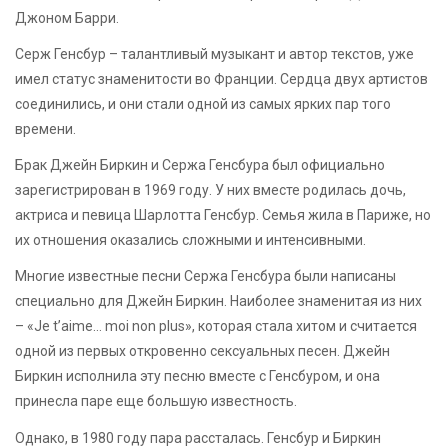
Джоном Барри.
Серж Генсбур – талантливый музыкант и автор текстов, уже
имел статус знаменитости во Франции. Сердца двух артистов
соединились, и они стали одной из самых ярких пар того
времени.
Брак Джейн Биркин и Сержа Генсбура был официально
зарегистрирован в 1969 году. У них вместе родилась дочь,
актриса и певица Шарлотта Генсбур. Семья жила в Париже, но
их отношения оказались сложными и интенсивными.
Многие известные песни Сержа Генсбура были написаны
специально для Джейн Биркин. Наиболее знаменитая из них
– «Je t’aime… moi non plus», которая стала хитом и считается
одной из первых откровенно сексуальных песен. Джейн
Биркин исполнила эту песню вместе с Генсбуром, и она
принесла паре еще большую известность.
Однако, в 1980 году пара рассталась. Генсбур и Биркин