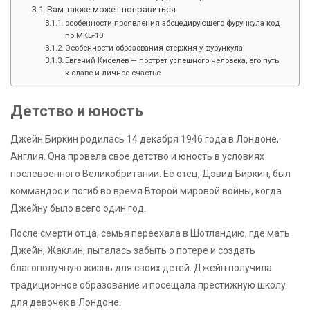
Вам также может понравиться
особенности проявления абсцедирующего фурункула код
по МКБ-10
Особенности образования стержня у фурункула
Евгений Киселев — портрет успешного человека, его путь
к славе и личное счастье
Детство и юность
Джейн Биркин родилась 14 декабря 1946 года в Лондоне,
Англия. Она провела свое детство и юность в условиях
послевоенного Великобритании. Ее отец, Дэвид Биркин, был
коммандос и погиб во время Второй мировой войны, когда
Джейну было всего один год.
После смерти отца, семья переехала в Шотландию, где мать
Джейн, Жаклин, пыталась забыть о потере и создать
благополучную жизнь для своих детей. Джейн получила
традиционное образование и посещала престижную школу
для девочек в Лондоне.