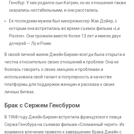
Генсбур. У них родился сын Катрин, но их отношения также
оказались нестабильными, и они расстались.
Ее последним мужем был кинорежиссер Жак Дойер, с
которым она встретилась во время съемок фильма «La
Piscine». Они прожили вместе более 13 лет и имели двух
дочерей — Лу и Роми.
В своей личной жизни Джейн Биркин всегда была открыта и
честна относительно своих отношений и проблем. Она не
боялась говорить о своих эмоциях и проблемах и
использовала свой талант и популярность в качестве
платформы для поддержки женщин и рассказа о своих
личных битвах.
Брак с Сержем Генсбуром
В 1968 году Джейн Биркин встретила французского певца
Сержа Генсбура на съемках фильма «Сломанный череп». Их
взаимное влечение привело к завершению брака Джейн с