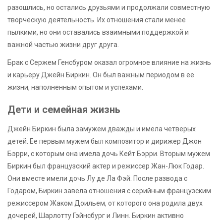
разошлись, но остались друзьями и продолжали совместную
творческую деятельность. Их отношения стали менее
пылкими, но они оставались взаимными поддержкой и
важной частью жизни друг друга.
Брак с Сержем Генсбуром оказал огромное влияние на жизнь
и карьеру Джейн Биркин. Он был важным периодом в ее
жизни, наполненным опытом и успехами.
Дети и семейная жизнь
Джейн Биркин была замужем дважды и имела четверых
детей. Ее первым мужем был композитор и дирижер Джон
Бэрри, с которым она имела дочь Кейт Бэрри. Вторым мужем
Биркин был французский актер и режиссер Жан-Люк Годар.
Они вместе имели дочь Лу де Ла Фэй. После развода с
Годаром, Биркин завела отношения с серийным французским
режиссером Жаком Доильем, от которого она родила двух
дочерей, Шарлотту Гэйнсбург и Линн. Биркин активно