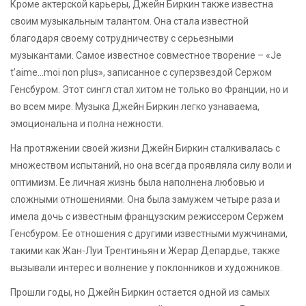
Кроме актерской карьеры, Джейн Биркин также известна
своим музыкальным талантом. Она стала известной
благодаря своему сотрудничеству с серьезными
музыкантами. Самое известное совместное творение – «Je
t’aime…moi non plus», записанное с суперзвездой Сержом
Генсбуром. Этот сингл стал хитом не только во Франции, но и
во всем мире. Музыка Джейн Биркин легко узнаваема,
эмоциональна и полна нежности.
На протяжении своей жизни Джейн Биркин сталкивалась с
множеством испытаний, но она всегда проявляла силу воли и
оптимизм. Ее личная жизнь была наполнена любовью и
сложными отношениями. Она была замужем четыре раза и
имела дочь с известным французским режиссером Сержем
Генсбуром. Ее отношения с другими известными мужчинами,
такими как Жан-Луи Трентиньян и Жерар Депардье, также
вызывали интерес и волнение у поклонников и художников.
Прошли годы, но Джейн Биркин остается одной из самых