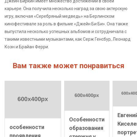
Джейн Биркин имеет множество достижений в своей
карьере. Она получила несколько наград за свою актерскую
игру, включая «Серебряный медведь» на Берлинском
кинофестивале за роль в фильме «Джейн Би Би». Она также
выпустила несколько успешных альбомов и сотрудничала с
такими известными музыкантами, как Серж Генсбур, Леонард
Коэн и Брайан Ферри.
Вам также может понравиться
Евгени
Особенности
Киселе
особенности
образования
портре
проявления
стержня у