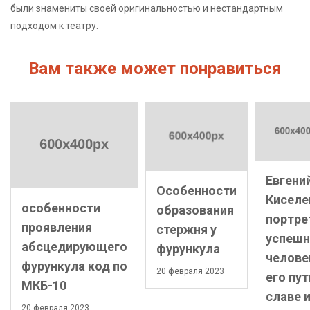
были знамениты своей оригинальностью и нестандартным
подходом к театру.
Вам также может понравиться
Евгени
Особенности
Киселе
особенности
образования
портре
проявления
стержня у
успешн
абсцедирующего
фурункула
челове
фурункула код по
20 февраля 2023
его пут
МКБ-10
славе 
20 февраля 2023