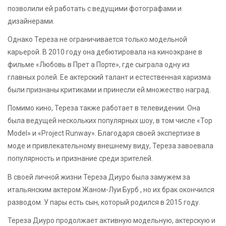
позволили ей работать с ведущими фотографами и
дизайнерами.
Однако Тереза не ограничивается только модельной
карьерой. В 2010 году она дебютировала на киноэкране в
фильме «Любовь в Прет а Порте», где сыграла одну из
главных ролей. Ее актерский талант и естественная харизма
были признаны критиками и принесли ей множество наград.
Помимо кино, Тереза также работает в телевидении. Она
была ведущей нескольких популярных шоу, в том числе «Top
Model» и «Project Runway». Благодаря своей экспертизе в
моде и привлекательному внешнему виду, Тереза завоевала
популярность и признание среди зрителей.
В своей личной жизни Тереза Диуро была замужем за
итальянским актером Жаном-Луи Бурб , но их брак окончился
разводом. У пары есть сын, который родился в 2015 году.
Тереза Диуро продолжает активную модельную, актерскую и