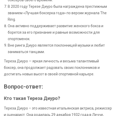
боксеров своего времени.
В 2020 году Терезе Диуро была награждена престижным
званием «Лучшая боксерка года» по версии журнала The
Ring.
Она активно поддерживает развитие женского бокса и
борется за его признание и равные возможности для
спортсменок.
Вне ринга Диуро является поклонницей музыки и любит
заниматься танцами.
Тереза Диуро — яркая личность и весьма талантливый
боксер, она продолжает радовать своих поклонников и
достигать новых высот в своей спортивной карьере.
Вопрос-ответ:
Кто такая Тереза Диуро?
Тереза Диуро – это известная итальянская актриса, режиссер
и сценарист. Она родилась 29 декабря 1932 года в Лечче,