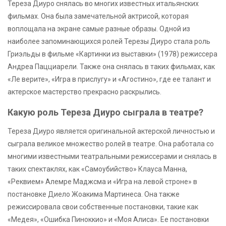
Тереза Диуро снялась во многих известных итальянских
фильмах. Она была замечательной актрисой, которая
воплощала на экране самые разные образы. Одной из
наиболее запоминающихся ролей Терезы Диуро стала роль
Гриэльды в фильме «Картинки из выставки» (1978) режиссера
Андреа Пацциарели. Также она снялась в таких фильмах, как
«Ле верите», «Игра в прислугу» и «Агостино», где ее талант и
актерское мастерство прекрасно раскрылись.
Какую роль Тереза Диуро сыграла в театре?
Тереза Диуро является оригинальной актерской личностью и
сыграла великое множество ролей в театре. Она работала со
многими известными театральными режиссерами и снялась в
таких спектаклях, как «Самоубийство» Клауса Манна,
«Реквием» Алемре Маджсма и «Игра на левой строне» в
постановке Диело Жоакима Мартинеса. Она также
режиссировала свои собственные постановки, такие как
«Медея», «Ошибка Пиноккио» и «Моя Алиса». Ее постановки