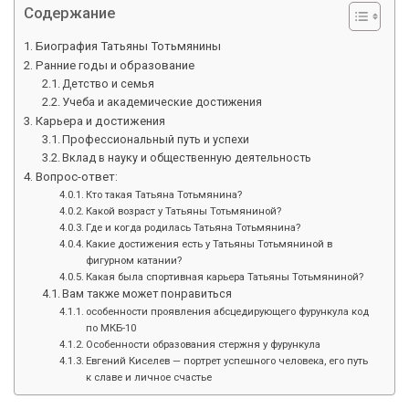
Содержание
Биография Татьяны Тотьмянины
Ранние годы и образование
Детство и семья
Учеба и академические достижения
Карьера и достижения
Профессиональный путь и успехи
Вклад в науку и общественную деятельность
Вопрос-ответ:
Кто такая Татьяна Тотьмянина?
Какой возраст у Татьяны Тотьмяниной?
Где и когда родилась Татьяна Тотьмянина?
Какие достижения есть у Татьяны Тотьмяниной в
фигурном катании?
Какая была спортивная карьера Татьяны Тотьмяниной?
Вам также может понравиться
особенности проявления абсцедирующего фурункула код
по МКБ-10
Особенности образования стержня у фурункула
Евгений Киселев — портрет успешного человека, его путь
к славе и личное счастье