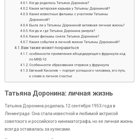
Когда родилась Татьяна Доронина?
Какая актерская карьера у Татьяны Дорониной?
Какие известные фильмы с участием Татьяны
Дорониной?
Была ли у Татьяны Дорониной активная личная жизнь?
Когда и где Татьяна Доронина умерла?
Какие фильмы сняла Татьяна Доронина?
Какие события в личной жизни Татьяны Дорониной?
Вам также может понравиться
особенности проявления абсцедирующего фурункула код
по МКБ-10
Особенности образования стержня у фурункула
Евгений Киселев — портрет успешного человека, его путь
к славе и личное счастье
Татьяна Доронина: личная жизнь
Татьяна Доронина родилась 12 сентября 1953 года в
Ленинграде. Она стала известной и любимой актрисой
советского и российского кинематографа, но ее личная жизнь
всегда оставалась за кулисами.