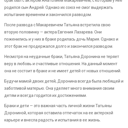
брак был с актером Анатолием Макаревичем, с которым у нее
родился сын Андрей. Однако их союз не смог выдержать
испытание временем и закончился разводом.
После развода с Макаревичем Татьяна встретила свою
вторую половинку — актера Евгения Лазарева. Они
поженились и у них в браке родилась дочь Мария. Однако и
этот брак не продержался долго и закончился разводом.
Несмотря на неудачные браки, Татьяна Доронина не теряет
веру в любовь и счастливые отношения. На данный момент
она не состоит в браке и не имеет детей от новых отношений.
Будучи мамой двоих детей, Доронина всегда была любящей и
заботливой матерью. Она уделяет много внимания своим
детям и всегда гордится их достижениями.
Браки и дети — это важная часть личной жизни Татьяны
Дорониной, которая оставила отпечаток на ее актерской
карьере и внесла радость и испытания в ее жизнь.