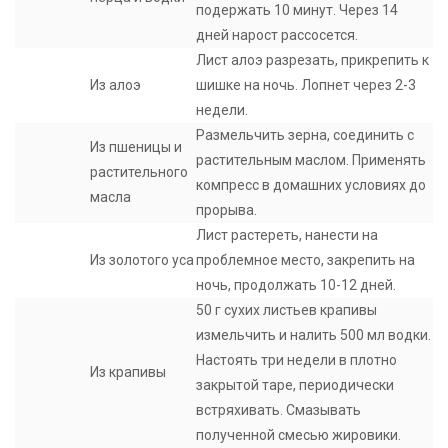
подержать 10 минут. Через 14
дней нарост рассосется.
Лист алоэ разрезать, прикрепить к
Из алоэ
шишке на ночь. Лопнет через 2-3
недели.
Размельчить зерна, соединить с
Из пшеницы и
растительным маслом. Применять
растительного
компресс в домашних условиях до
масла
прорыва.
Лист растереть, нанести на
Из золотого уса
проблемное место, закрепить на
ночь, продолжать 10-12 дней.
50 г сухих листьев крапивы
измельчить и налить 500 мл водки.
Настоять три недели в плотно
Из крапивы
закрытой таре, периодически
встряхивать. Смазывать
полученной смесью жировики.