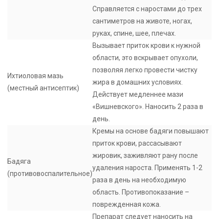
Справляется с наростами до трех
сантиметров на животе, ногах,
руках, спине, шее, плечах.
Вызывает приток крови к нужной
области, это вскрывает опухоли,
позволяя легко провести чистку
Ихтиоловая мазь
жира в домашних условиях.
(местный антисептик)
Действует медленнее мази
«Вишневского». Наносить 2 раза в
день.
Кремы на основе бадяги повышают
приток крови, рассасывают
жировик, заживляют рану после
Бадяга
удаления нароста. Применять 1-2
(противовоспалительное)
раза в день на необходимую
область. Противопоказание –
поврежденная кожа.
Препарат следует наносить на