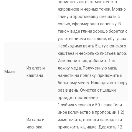
почистить лицо от множества
жировиков и черных точек. Можно
глину и простоквашу смешать с
солью, сформировав лепешку. В
таком виде глина хорошо борется с
уплотнениями на голове, лбу, ушах.
Необходимо взять 5 штук конского
каштана и несколько листьев алоэ.
Измельчить их, добавить 1 ст.
Из алоэ и
ложку меда. Полученную мазь
Мази
каштана
нанести на повязку, приложить к
больному месту. Накладывать пару
раз в день. Очистка от шишки
пройдет постепенно.
1 зубчик чеснока и 50 г сала (или
иное количество в пропорции 1:2)
Из сала и
измельчить, нанести на марлю и
чеснока
приложить к шишке. Держать 12