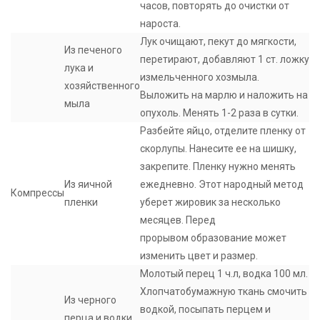
часов, повторять до очистки от
нароста.
Лук очищают, пекут до мягкости,
Из печеного
перетирают, добавляют 1 ст. ложку
лука и
измельченного хозмыла.
хозяйственного
Выложить на марлю и наложить на
мыла
опухоль. Менять 1-2 раза в сутки.
Разбейте яйцо, отделите пленку от
скорлупы. Нанесите ее на шишку,
закрепите. Пленку нужно менять
Из яичной
ежедневно. Этот народный метод
Компрессы
пленки
уберет жировик за несколько
месяцев. Перед
прорывом образование может
изменить цвет и размер.
Молотый перец 1 ч.л, водка 100 мл.
Хлопчатобумажную ткань смочить
Из черного
водкой, посыпать перцем и
перца и водки