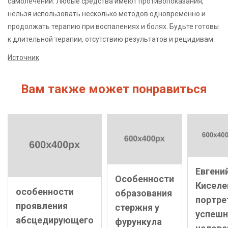
самолечении. Любые средства имеют противопоказания,
нельзя использовать несколько методов одновременно и
продолжать терапию при воспалениях и болях. Будьте готовы
к длительной терапии, отсутствию результатов и рецидивам.
Источник
Вам также может понравиться
Евгени
Особенности
Киселе
особенности
образования
портре
проявления
стержня у
успешн
абсцедирующего
фурункула