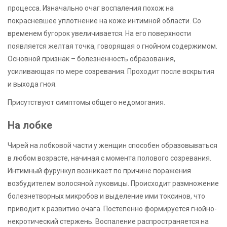
процесса. Изначально очаг воспаления похож на
покрасневшее уплотнение на коже интимной области. Со
временем бугорок увеличивается. На его поверхности
появляется желтая точка, говорящая о гнойном содержимом.
Основной признак – болезненность образования,
усиливающая по мере созревания. Проходит после вскрытия
и выхода гноя.
Присутствуют симптомы общего недомогания.
На лобке
Чирей на лобковой части у женщин способен образовываться
в любом возрасте, начиная с момента полового созревания.
Интимный фурункул возникает по причине поражения
возбудителем волосяной луковицы. Происходит размножение
болезнетворных микробов и выделение ими токсинов, что
приводит к развитию очага. Постепенно формируется гнойно-
некротический стержень. Воспаление распространяется на