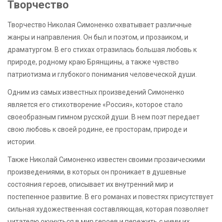
Творчество
Творчество Николая Симоненко охватывает различные
жанры и направления. Он был и поэтом, и прозаиком, и
драматургом. В его стихах отразилась большая любовь к
природе, родному краю Брянщины, а также чувство
патриотизма и глубокого понимания человеческой души.
Одним из самых известных произведений Симоненко
является его стихотворение «Россия», которое стало
своеобразным гимном русской души. В нем поэт передает
свою любовь к своей родине, ее просторам, природе и
истории.
Также Николай Симоненко известен своими прозаическими
произведениями, в которых он проникает в душевные
состояния героев, описывает их внутренний мир и
постепенное развитие. В его романах и повестях присутствует
сильная художественная составляющая, которая позволяет
читателю окунуться в мир героев и пережить с ними их