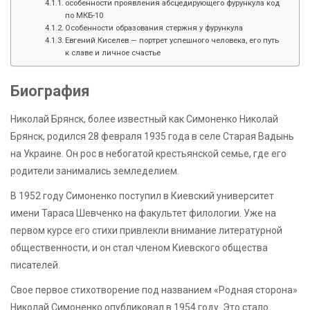
особенности проявления абсцедирующего фурункула код
по МКБ-10
Особенности образования стержня у фурункула
Евгений Киселев — портрет успешного человека, его путь
к славе и личное счастье
Биография
Николай Брянск, более известный как Симоненко Николай
Брянск, родился 28 февраля 1935 года в селе Старая Вадынь
на Украине. Он рос в небогатой крестьянской семье, где его
родители занимались земледелием.
В 1952 году Симоненко поступил в Киевский университет
имени Тараса Шевченко на факультет филологии. Уже на
первом курсе его стихи привлекли внимание литературной
общественности, и он стал членом Киевского общества
писателей.
Свое первое стихотворение под названием «Родная сторона»
Николай Симоненко опубликовал в 1954 году. Это стало