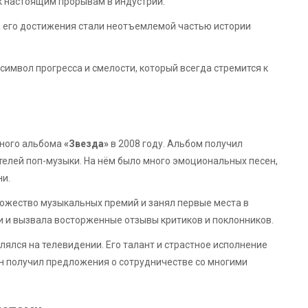
 к настоящим прорывам в индустрии.
 а его достижения стали неотъемлемой частью истории
 символ прогресса и смелости, который всегда стремится к
тного альбома
«Звезда»
в 2008 году. Альбом получил
елей поп-музыки. На нём было много эмоциональных песен,
и.
ножество музыкальных премий и занял первые места в
и и вызвала восторженные отзывы критиков и поклонников.
лялся на телевидении. Его талант и страстное исполнение
н получил предложения о сотрудничестве со многими