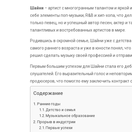
Шайни
– артист с многогранным талантом и яркой 
себе элементы поп-музыки, R&B и хип-хопа, что де
только певец, но и успешный автор песен, актер и 
талантливых и востребованных артистов в мире.
Родившись в скромной семье, Шайни уже с детства 
самого раннего возраста и уже в юности понял, что
решил сделать музыку своей профессией и отправил
Первым большим успехом для Шайни стала его дебю
слушателей. Его выразительный голос и неповтор
продюсеров, что помогло ему заключить контракт
Содержание
Ранние годы
Детство и семья
Музыкальное образование
Прорыв в индустрии
Первые успехи