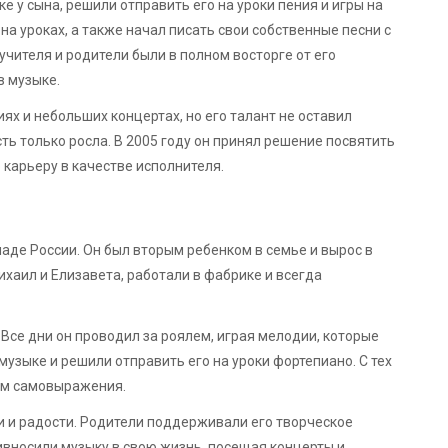
е у сына, решили отправить его на уроки пения и игры на
а уроках, а также начал писать свои собственные песни с
учителя и родители были в полном восторге от его
в музыке.
х и небольших концертах, но его талант не оставил
ть только росла. В 2005 году он принял решение посвятить
карьеру в качестве исполнителя.
аде России. Он был вторым ребенком в семье и вырос в
хаил и Елизавета, работали в фабрике и всегда
 Все дни он проводил за роялем, играя мелодии, которые
музыке и решили отправить его на уроки фортепиано. С тех
бом самовыражения.
 и радости. Родители поддерживали его творческое
ивносили музыку в свою жизнь, посещая концерты и