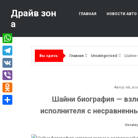
Перейти
к
Драйв зон
ГЛАВНАЯ
НОВОСТИ АВТО
содержимому
а
WhatsApp
Главная
Uncategorised
Шайни 
Вы здесь:
Telegram
VK
Viber
Автор
sib_ec
Odnoklassniki
Шайни биография — взл
исполнителя с несравненн
Отправить
Uncate