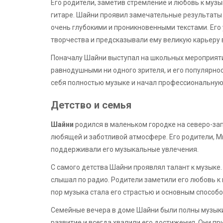
Его родители, заметив стремление и любовь к музык
гитаре. Шайни проявил замечательные результаты н
очень глубокими и проникновенными текстами. Его 
творчества и предсказывали ему великую карьеру 
Поначалу Шайни выступал на школьных мероприятия
равнодушными ни одного зрителя, и его популярнос
себя полностью музыке и начал профессиональную 
Детство и семья
Шайни
родился в маленьком городке на северо-зап
любящей и заботливой атмосфере. Его родители, Ми
поддерживали его музыкальные увлечения.
С самого детства Шайни проявлял талант к музыке.
слышал по радио. Родители заметили его любовь к 
пор музыка стала его страстью и основным спосо
Семейные вечера в доме Шайни были полны музыки
развитие и всегда хвалили его достижения. Они пр