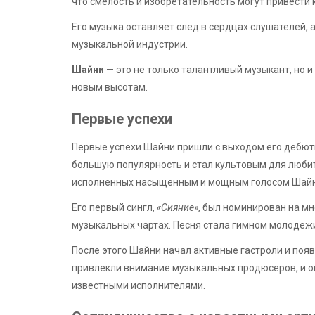
что смелость и изобретательность могут привести
Его музыка оставляет след в сердцах слушателей,
музыкальной индустрии.
Шайни
— это не только талантливый музыкант, но и
новым высотам.
Первые успехи
Первые успехи Шайни пришли с выходом его дебю
большую популярность и стал культовым для любит
исполненных насыщенным и мощным голосом Шайн
Его первый сингл,
«Сияние»
, был номинирован на м
музыкальных чартах. Песня стала гимном молодеж
После этого Шайни начал активные гастроли и появ
привлекли внимание музыкальных продюсеров, и о
известными исполнителями.