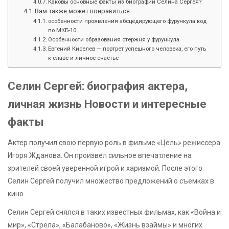
Каковы основные факты из биографии Селина Сергея?
Вам также может понравиться
особенности проявления абсцедирующего фурункула код
по МКБ-10
Особенности образования стержня у фурункула
Евгений Киселев — портрет успешного человека, его путь
к славе и личное счастье
Селин Сергей: биография актера,
личная жизнь Новости и интересные
факты
Актер получил свою первую роль в фильме «Цель» режиссера
Игоря Жданова. Он произвел сильное впечатление на
зрителей своей уверенной игрой и харизмой. После этого
Селин Сергей получил множество предложений о съемках в
кино.
Селин Сергей снялся в таких известных фильмах, как «Война и
мир», «Стрела», «Балабаново», «Жизнь взаймы» и многих