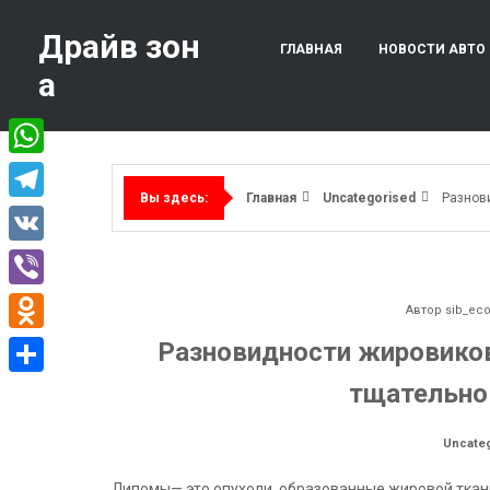
Перейти
к
Драйв зон
ГЛАВНАЯ
НОВОСТИ АВТО
содержимому
а
WhatsApp
Главная
Uncategorised
Разнов
Вы здесь:
Telegram
VK
Viber
Автор
sib_ec
Odnoklassniki
Разновидности жировико
тщательно
Отправить
Uncate
Липомы— это опухоли, образованные жировой ткан