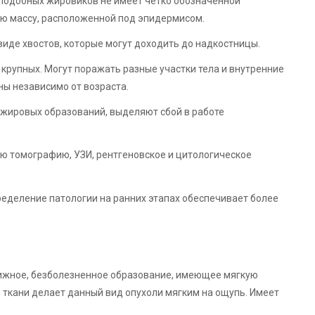
 подобных жировиков не имеет четко обозначенной
ю массу, расположенной под эпидермисом.
иде хвостов, которые могут доходить до надкостницы.
 крупных. Могут поражать разные участки тела и внутренние
ы независимо от возраста.
жировых образований, выделяют сбой в работе
ю томографию, УЗИ, рентгеновское и цитологическое
ределение патологии на ранних этапах обеспечивает более
ижное, безболезненное образование, имеющее мягкую
ткани делает данный вид опухоли мягким на ощупь. Имеет