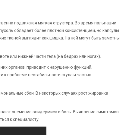
твенна подвижная мягкая структура. Во время пальпации
пухоль обладает более плотной консистенцией, но капсулы
ких тканей выглядит как шишка. На ней могут быть заметны
те или нижней части тела (на бедрах или ногах).
нних органов, приводит к нарушению функций.
и к проблеме нестабильности стула и частых
мональные сбои. В некоторых случаях рост жировика
ывают онемение эпидермиса и боль. Выявление симптомов
ться к специалисту.