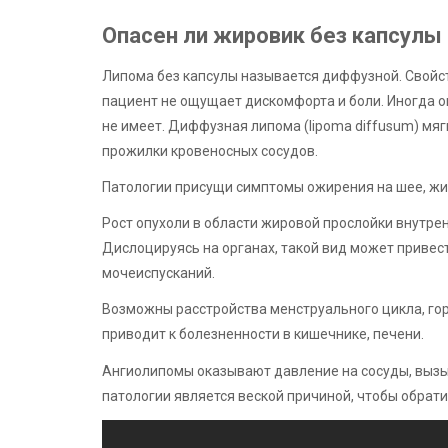
Опасен ли жировик без капсулы
Липома без капсулы называется диффузной. Свойс
пациент не ощущает дискомфорта и боли. Иногда о
не имеет. Диффузная липома (lipoma diffusum) мяг
прожилки кровеносных сосудов.
Патологии присущи симптомы ожирения на шее, живо
Рост опухоли в области жировой прослойки внутре
Дислоцируясь на органах, такой вид может привест
мочеиспусканий.
Возможны расстройства менструального цикла, гор
приводит к болезненности в кишечнике, печени.
Ангиолипомы оказывают давление на сосуды, выз
патологии является веской причиной, чтобы обрати