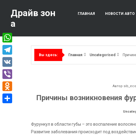
Перейти
к
Драйв зон
ГЛАВНАЯ
НОВОСТИ АВТО
содержимому
а
WhatsApp
Главная
Uncategorised
Причин
Вы здесь:
Telegram
VK
Viber
Автор
sib_ec
Odnoklassniki
Причины возникновения фур
Отправить
Uncate
Фурункул в области губы – это воспаление волосян
Развитие заболевания происходит под воздействи