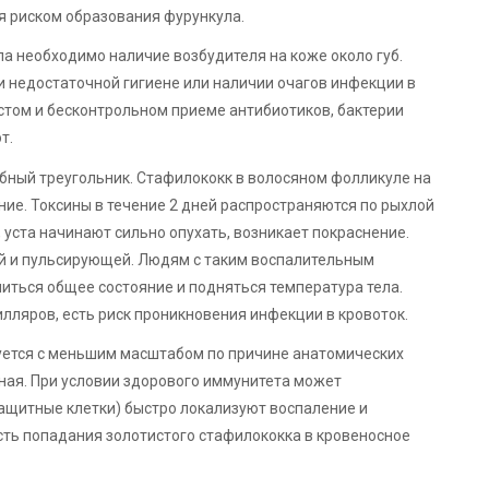
я риском образования фурункула.
а необходимо наличие возбудителя на коже около губ.
 недостаточной гигиене или наличии очагов инфекции в
стом и бесконтрольном приеме антибиотиков, бактерии
т.
бный треугольник. Стафилококк в волосяном фолликуле на
ние. Токсины в течение 2 дней распространяются по рыхлой
 уста начинают сильно опухать, возникает покраснение.
й и пульсирующей. Людям с таким воспалительным
шиться общее состояние и подняться температура тела.
лляров, есть риск проникновения инфекции в кровоток.
уется с меньшим масштабом по причине анатомических
ная. При условии здорового иммунитета может
ащитные клетки) быстро локализуют воспаление и
сть попадания золотистого стафилококка в кровеносное