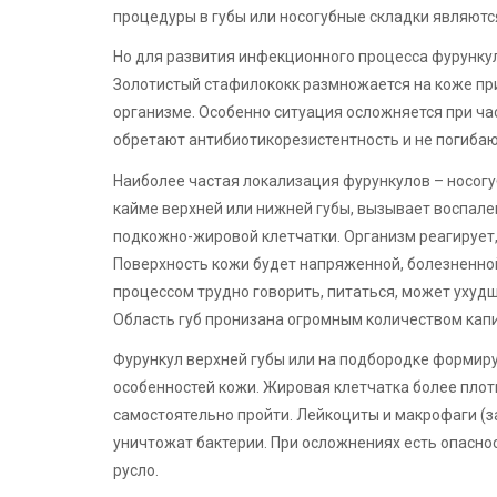
процедуры в губы или носогубные складки являютс
Но для развития инфекционного процесса фурункул
Золотистый стафилококк размножается на коже при
организме. Особенно ситуация осложняется при ча
обретают антибиотикорезистентность и не погибаю
Наиболее частая локализация фурункулов – носогу
кайме верхней или нижней губы, вызывает воспале
подкожно-жировой клетчатки. Организм реагирует,
Поверхность кожи будет напряженной, болезненно
процессом трудно говорить, питаться, может ухуд
Область губ пронизана огромным количеством капи
Фурункул верхней губы или на подбородке формир
особенностей кожи. Жировая клетчатка более плот
самостоятельно пройти. Лейкоциты и макрофаги (з
уничтожат бактерии. При осложнениях есть опасно
русло.