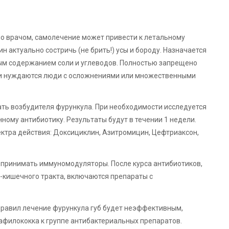
но врачом, самолечение может привести к летальному
н актуально состричь (не брить!) усы и бороду. Назначается
ным содержанием соли и углеводов. Полностью запрещено
ии нуждаются люди с осложнениями или множественными
ать возбудителя фурункула. При необходимости исследуется
ному антибиотику. Результаты будут в течении 1 недели.
ектра действия: Доксициклин, Азитромицин, Цефтриаксон,
принимать иммуномодуляторы. После курса антибиотиков,
-кишечного тракта, включаются препараты с
правил лечение фурункула губ будет неэффективным,
афилококка к группе антибактериальных препаратов.