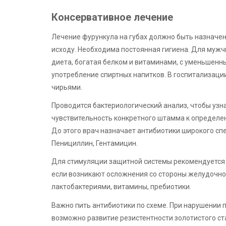
Консервативное лечение
Лечение фурункула на губах должно быть назначе
исходу. Необходима постоянная гигиена. Для мужчи
диета, богатая белком и витаминами, с уменьшен
употребление спиртных напитков. В госпитализац
чирьями.
Проводится бактериологический анализ, чтобы узн
чувствительность конкретного штамма к определен
До этого врач назначает антибиотики широкого сп
Пенициллин, Гентамицин.
Для стимуляции защитной системы рекомендуется 
если возникают осложнения со стороны желудочно
лактобактериями, витамины, пребиотики.
Важно пить антибиотики по схеме. При нарушении 
возможно развитие резистентности золотистого ст