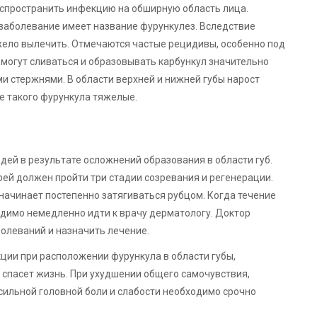
спространить инфекцию на обширную область лица.
 заболевание имеет название фурункулез. Вследствие
ело вылечить. Отмечаются частые рецидивы, особенно под
могут сливаться и образовывать карбункул значительно
и стержнями. В области верхней и нижней губы нарост
е такого фурункула тяжелые.
дей в результате осложнений образования в области губ.
ирей должен пройти три стадии созревания и регенерации.
начинает постепенно затягиваться рубцом. Когда течение
одимо немедленно идти к врачу дерматологу. Доктор
олеваний и назначить лечение.
ции при расположении фурункула в области губы,
спасет жизнь. При ухудшении общего самочувствия,
 сильной головной боли и слабости необходимо срочно