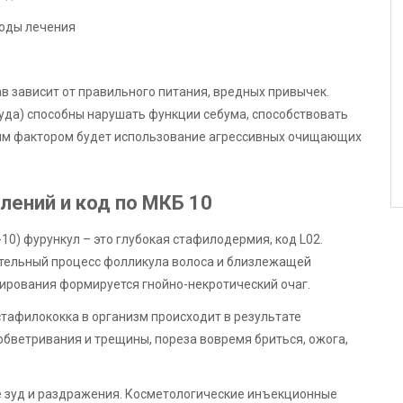
ав зависит от правильного питания, вредных привычек.
уда) способны нарушать функции себума, способствовать
ым фактором будет использование агрессивных очищающих
лений и код по МКБ 10
) фурункул – это глубокая стафилодермия, код L02.
тельный процесс фолликула волоса и близлежащей
ирования формируется гнойно-некротический очаг.
тафилококка в организм происходит в результате
обветривания и трещины, пореза вовремя бриться, ожога,
 зуд и раздражения. Косметологические инъекционные