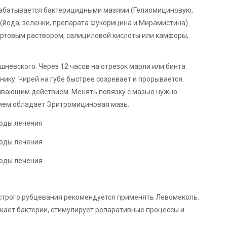
рабатывается бактерицидными мазями (Гелиомициновую,
йода, зеленки, препарата Фукорицина и Мирамистина).
ртовым раствором, салициловой кислоты или камфоры,
невского. Через 12 часов на отрезок марли или бинта
нику. Чирей на губе быстрее созревает и прорывается.
ивающим действием. Менять повязку с мазью нужно
ием обладает Эритромициновая мазь.
ыстрого рубцевания рекомендуется применять Левомеколь.
ает бактерии, стимулирует репаративные процессы и