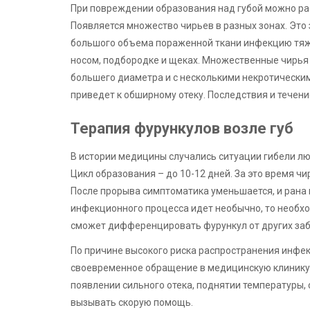
При повреждении образования над губой можно ра
Появляется множество чирьев в разных зонах. Это
большого объема пораженной ткани инфекцию тяж
носом, подбородке и щеках. Множественные чирья 
большего диаметра и с несколькими некротическим
приведет к обширному отеку. Последствия и течени
Терапия фурункулов возле губ
В истории медицины случались ситуации гибели лю
Цикл образования – до 10-12 дней. За это время ч
После прорыва симптоматика уменьшается, и рана 
инфекционного процесса идет необычно, то необх
сможет дифференцировать фурункул от других заб
По причине высокого риска распространения инфек
своевременное обращение в медицинскую клинику 
появлении сильного отека, поднятии температуры,
вызывать скорую помощь.