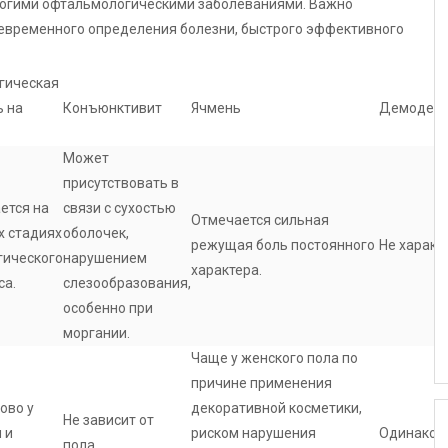
ногими офтальмологическими заболеваниями. Важно
евременного определения болезни, быстрого эффективного
гическая
ь на
Конъюнктивит
Ячмень
Демодеко
Может
присутствовать в
ется на
связи с сухостью
Отмечается сильная
х стадиях
оболочек,
режущая боль постоянного
Не характ
гического
нарушением
характера.
са.
слезообразования,
особенно при
моргании.
Чаще у женского пола по
причине применения
ово у
декоративной косметики,
Не зависит от
 и
риском нарушения
Одинаков
пола.