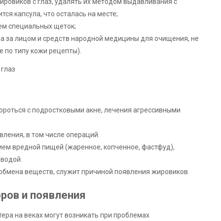
ировиков с глаз, удалять их методом выдавливания с
ся капсула, что осталась на месте;
ем специальных щеток;
а за лицом и средств народной медицины для очищения, не
 по типу кожи рецепты).
бороться с подростковыми акне, лечения агрессивными
вления, в том числе операций.
ем вредной пищей (жаренное, копченное, фастфуд),
 водой.
 обмена веществ, служит причиной появления жировиков.
ров и появления
ера на веках могут возникать при проблемах