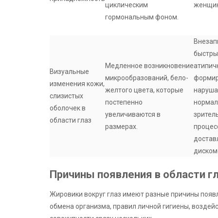
циклическим
женщин
гормональным фоном.
Внезап
быстры
Медленное возникновение
атипич
Визуальные
микрообразований, бело-
формир
изменения кожи,
желтого цвета, которые
наруша
слизистых
постепенно
норма
оболочек в
увеличиваются в
зрител
области глаз
размерах.
процес
достав
диском
Причины появления в области г
Жировики вокруг глаз имеют разные причины появ
обмена организма, правил личной гигиены, воздей