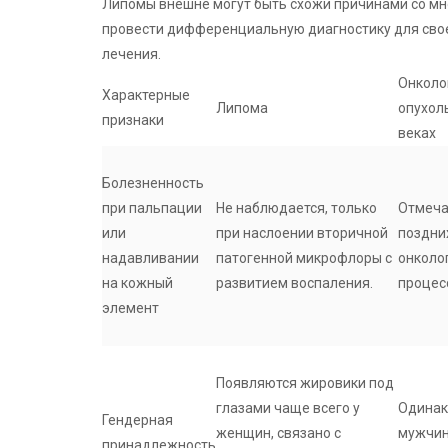
Липомы внешне могут быть схожи причинами со м
провести дифференциальную диагностику для сво
лечения.
Онколо
Характерные
Липома
опухол
признаки
веках
Болезненность
при пальпации
Не наблюдается, только
Отмеча
или
при наслоении вторичной
поздни
надавливании
патогенной микрофлоры с
онколо
на кожный
развитием воспаления.
процес
элемент
Появляются жировики под
глазами чаще всего у
Одинак
Гендерная
женщин, связано с
мужчин
принадлежность