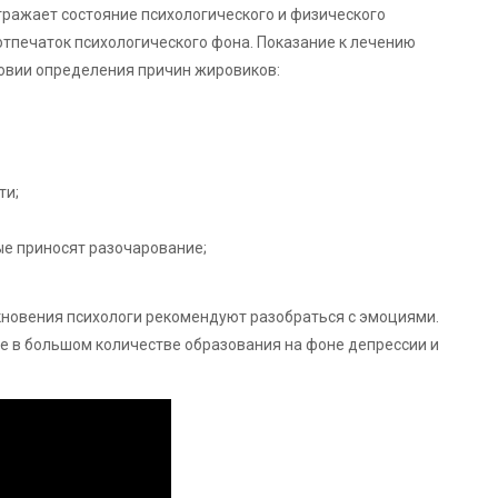
отражает состояние психологического и физического
отпечаток психологического фона. Показание к лечению
овии определения причин жировиков:
ти;
ые приносят разочарование;
кновения психологи рекомендуют разобраться с эмоциями.
е в большом количестве образования на фоне депрессии и