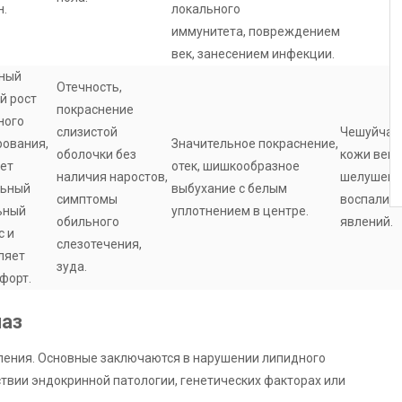
.
локального
иммунитета, повреждением
век, занесением инфекции.
ный
Отечность,
й рост
покраснение
ного
слизистой
Чешуйчат
ования,
Значительное покраснение,
оболочки без
кожи век,
ет
отек, шишкообразное
наличия наростов,
шелушение
льный
выбухание с белым
симптомы
воспалит
ьный
уплотнением в центре.
обильного
явлений.
с и
слезотечения,
ляет
зуда.
форт.
лаз
ления. Основные заключаются в нарушении липидного
ствии эндокринной патологии, генетических факторах или