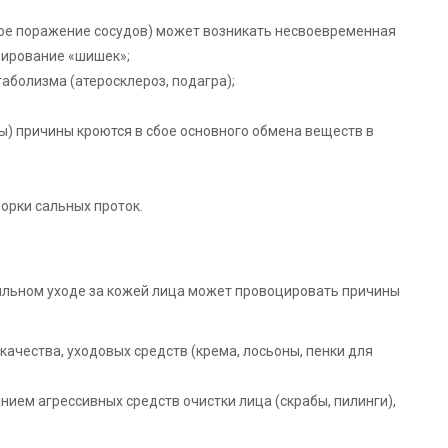
ое поражение сосудов) может возникать несвоевременная
мирование «шишек»;
аболизма (атеросклероз, подагра);
ы) причины кроются в сбое основного обмена веществ в
орки сальных проток.
ильном уходе за кожей лица может провоцировать причины
ачества, уходовых средств (крема, лосьоны, пенки для
нием агрессивных средств очистки лица (скрабы, пилинги),