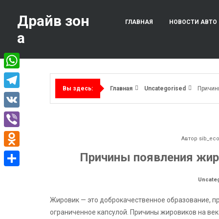
Перейти
к
Драйв зон
ГЛАВНАЯ
НОВОСТИ АВТО
содержимому
а
WhatsApp
Главная
Uncategorised
Причины
Вы здесь:
Telegram
VK
Viber
Автор
sib_ec
Odnoklassniki
Причины появления жиро
Отправить
Uncate
Жировик — это доброкачественное образование, пр
ограниченное капсулой. Причины жировиков на век