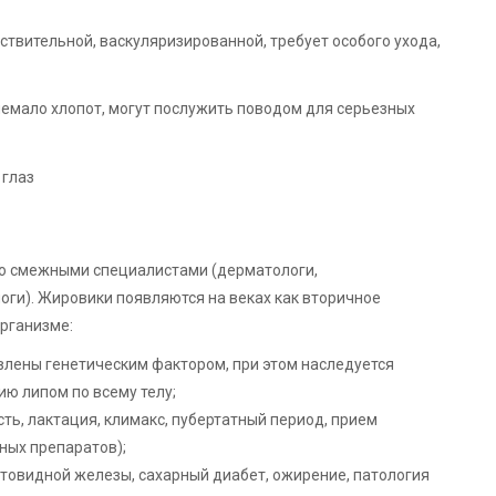
вствительной, васкуляризированной, требует особого ухода,
емало хлопот, могут послужить поводом для серьезных
со смежными специалистами (дерматологи,
оги). Жировики появляются на веках как вторичное
организме:
влены генетическим фактором, при этом наследуется
ю липом по всему телу;
ь, лактация, климакс, пубертатный период, прием
ных препаратов);
товидной железы, сахарный диабет, ожирение, патология