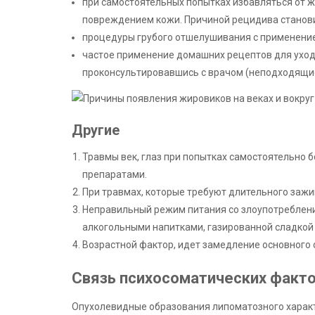
при самостоятельных попытках избавляться от ж
повреждением кожи. Причиной рецидива становит
процедуры грубого отшелушивания с применени
частое применение домашних рецептов для уход
проконсультировавшись с врачом (неподходящие
Другие
Травмы век, глаз при попытках самостоятельно 
препаратами.
При травмах, которые требуют длительного зажи
Неправильный режим питания со злоупотреблени
алкогольными напитками, газированной сладкой
Возрастной фактор, идет замедление основного
Связь психосоматических факто
Опухолевидные образования липоматозного характ