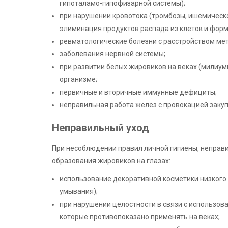
гипоталамо-гипофизарной системы);
при нарушении кровотока (тромбозы, ишемическ
элиминация продуктов распада из клеток и фор
ревматологические болезни с расстройством мет
заболевания нервной системы;
при развитии белых жировиков на веках (милиум
организме;
первичные и вторичные иммунные дефициты;
неправильная работа желез с провокацией закуп
Неправильный уход
При несоблюдении правил личной гигиены, неправ
образования жировиков на глазах:
использование декоративной косметики низкого к
умывания);
при нарушении целостности в связи с использова
которые противопоказано применять на веках;