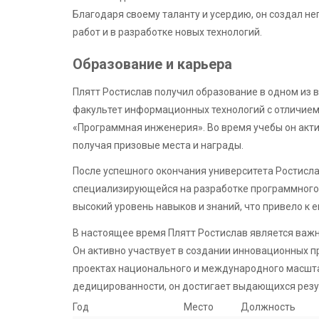
Благодаря своему таланту и усердию, он создал н
работ и в разработке новых технологий.
Образование и карьера
Плятт Ростислав получил образование в одном из 
факультет информационных технологий с отличием
«Программная инженерия». Во время учебы он актив
получая призовые места и награды.
После успешного окончания университета Ростисл
специализирующейся на разработке программного 
высокий уровень навыков и знаний, что привело к
В настоящее время Плятт Ростислав является важн
Он активно участвует в создании инновационных п
проектах национального и международного масшта
дедицированности, он достигает выдающихся резул
Год
Место
Должность