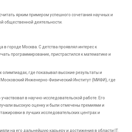
 считать ярким примером успешного сочетания научных и
ой общественной деятельности.
а в городе Москва. С детства проявлял интерес к
учать программирование, пристрастился к математике и
х олимпиадах, где показывал высокие результаты и
 в Московский Инженерно-Физический Институт (МИФИ), где
 участвовал в научно-исследовательской работе. Его
лучали высокую оценку и были отмечены премиями и
стажировки в лучших исследовательских центрах и
яли на его дальнейшую карьеру и достижения в области IT.