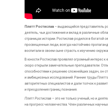
Плятт Ростислав
– выдающийся представитель ро
деятель, чьи достижения и вклад в различные обл
страницах истории. Ростислав родился в богатой с
просвещенные люди, всегда настойчиво пропаганди
воспитали в своем сыне страсть к изучению окруж
В юности Ростислав проявлял огромный интерес к 
скоро открыли замечательные преподаватели. Отл
способностями к решению сложнейших задач, он с
и амбициозных исследований. Ранние труды Плятта
авторитетных специалистов и дали толчок к разви
и преодоления границ познания.
Плятт Ростислав
– это не только ученый, но и деят
на прогресс человечества. Член различных научных