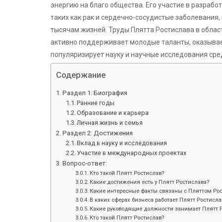
энергию на благо общества. Его участие в разрабо
таких как рак и сердечно-сосудистые заболевания,
тысячам жизней. Труды Плятта Ростислава в облас
активно поддерживает молодые таланты, оказывае
популяризирует науку и научные исследования ср
Содержание
Раздел 1: Биография
Ранние годы
Образование и карьера
Личная жизнь и семья
Раздел 2: Достижения
Вклад в науку и исследования
Участие в международных проектах
Вопрос-ответ:
Кто такой Плятт Ростислав?
Какие достижения есть у Плятт Ростислава?
Какие интересные факты связаны с Пляттом Ро
В каких сферах бизнеса работает Плятт Ростисла
Какие руководящие должности занимает Плятт 
Кто такой Плятт Ростислав?