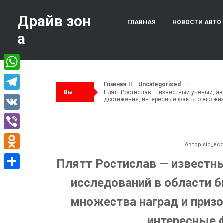
Перейти
к
Драйв зон
ГЛАВНАЯ
НОВОСТИ АВТО
содержимому
а
WhatsApp
Главная
Uncategorised
Вы
Плятт Ростислав — известный ученый, а
Telegram
достижения, интересные факты о его жи
здесь:
VK
Viber
Автор
sib_ec
Odnoklassniki
Плятт Ростислав — известн
Отправить
исследований в области б
множества наград и призо
интересные 