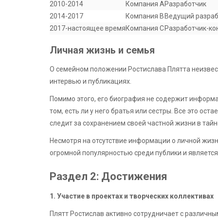
2010-2014
Компания A
Разработчик
2014-2017
Компания B
Ведущий разраб
2017-настоящее время
Компания C
Разработчик-ко
Личная жизнь и семья
О семейном положении Ростислава Плятта неизвестн
интервью и публикациях.
Помимо этого, его биография не содержит информац
том, есть ли у него братья или сестры. Все это оста
следит за сохранением своей частной жизни в тайн
Несмотря на отсутствие информации о личной жизн
огромной популярностью среди публики и являетс
Раздел 2: Достижения
1. Участие в проектах и творческих коллективах
Плятт Ростислав активно сотрудничает с различны