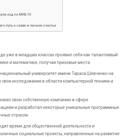
ула код по МКБ-10
его путь к славе и личное счастье
где уже в младших классах проявил себя как талантливый
зике и математике, получая призовые места.
й национальный университет имени Тараса Шевченко на
 свои исследования в области компьютерной техники и
сновал свою собственную компанию в сфере
вациям и разработал некоторые уникальные программные
чные отрасли.
ходит время для общественной деятельности и
азличные социальные проекты, направленные на развитие