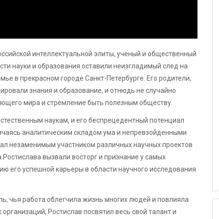
ссийской интеллектуальной элиты, ученый и общественный
асти науки и образования оставили неизгладимый след на
емье в прекрасном городе Санкт-Петербурге. Его родители,
ровали знания и образование, и отнюдь не случайно
ающего мира и стремление быть полезным обществу.
естественным наукам, и его беспрецедентный потенциал
ичаясь аналитическим складом ума и непревзойденными
тал незаменимым участником различных научных проектов
 Ростислава вызвали восторг и признание у самых
тию его успешной карьеры в области научного исследования
ель, чья работа облегчила жизнь многих людей и повлияла
 организаций, Ростислав посвятил весь свой талант и