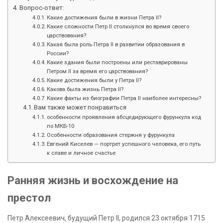
Вопрос-ответ:
Какие достижения были в жизни Петра II?
Какие сложности Петр II столкнулся во время своего
царствования?
Какая была роль Петра II в развитии образования в
России?
Какие здания были построены или реставрированы
Петром II за время его царствования?
Какие достижения были у Петра II?
Какова была жизнь Петра II?
Какие факты из биографии Петра II наиболее интересны?
Вам также может понравиться
особенности проявления абсцедирующего фурункула код
по МКБ-10
Особенности образования стержня у фурункула
Евгений Киселев — портрет успешного человека, его путь
к славе и личное счастье
Ранняя жизнь и восхождение на
престол
Петр Алексеевич, будущий Петр II, родился 23 октября 1715