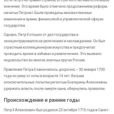
Хотя Петр II не правил страной, его регентство имело большое
значение. Это время было отмечено продолжением реформ,
начатых Петром I. Были проведены множественные
изменения в армии, финансовой и управленческой сферах
государства.
Однако, Петр II отошел от дел государства и
сконцентрировался на увлечениях и наслаждениях. Он был
страстным коллекционером искусства и предпочитал
проводить время в забавах и развлечениях. Это вызвало
недовольство во многих знатных кругах России.
Правление Петра II закончилось досрочно – 30 января 1730
года он умер от оспы в возрасте 14 лет. Весьма
злоключительные попытки регентши Екатерины Алексеевны
удержать власть после смерти сына, обернулись провалом.
Происхождение и ранние годы
Петр II Алексеевич был родился 23 октября 1715 года в Санкт-