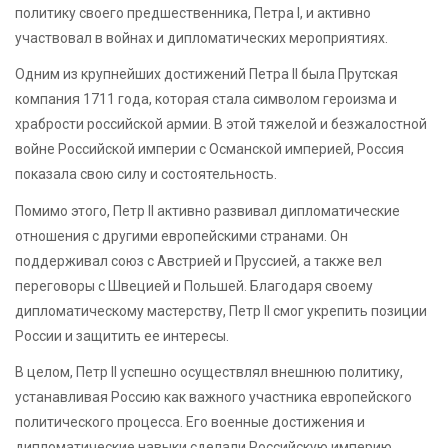
политику своего предшественника, Петра I, и активно
участвовал в войнах и дипломатических мероприятиях.
Одним из крупнейших достижений Петра II была Прутская
компания 1711 года, которая стала символом героизма и
храбрости российской армии. В этой тяжелой и безжалостной
войне Российской империи с Османской империей, Россия
показала свою силу и состоятельность.
Помимо этого, Петр II активно развивал дипломатические
отношения с другими европейскими странами. Он
поддерживал союз с Австрией и Пруссией, а также вел
переговоры с Швецией и Польшей. Благодаря своему
дипломатическому мастерству, Петр II смог укрепить позиции
России и защитить ее интересы.
В целом, Петр II успешно осуществлял внешнюю политику,
устанавливая Россию как важного участника европейского
политического процесса. Его военные достижения и
дипломатические навыки сделали Российскую империю