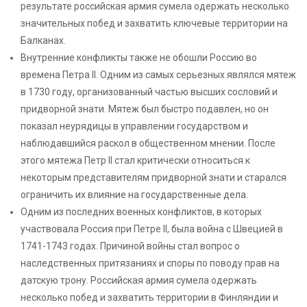
результате российская армия сумела одержать несколько
значительных побед и захватить ключевые территории на
Балканах.
Внутренние конфликты также не обошли Россию во
времена Петра II. Одним из самых серьезных являлся мятеж
в 1730 году, организованный частью высших сословий и
придворной знати. Мятеж был быстро подавлен, но он
показал неурядицы в управлении государством и
наблюдавшийся раскол в общественном мнении. После
этого мятежа Петр II стал критически относиться к
некоторым представителям придворной знати и старался
ограничить их влияние на государственные дела.
Одним из последних военных конфликтов, в которых
участвовала Россия при Петре II, была война с Швецией в
1741-1743 годах. Причиной войны стал вопрос о
наследственных притязаниях и споры по поводу прав на
датскую трону. Российская армия сумела одержать
несколько побед и захватить территории в Финляндии и