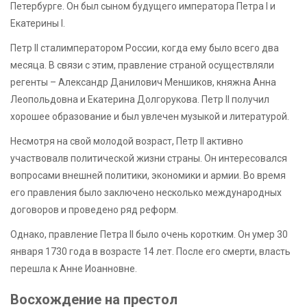
Петербурге. Он был сыном будущего императора Петра I и
Екатерины I.
Петр II сталимператором России, когда ему было всего два
месяца. В связи с этим, правление страной осуществляли
регенты – Александр Данилович Меншиков, княжна Анна
Леопольдовна и Екатерина Долгорукова. Петр II получил
хорошее образование и был увлечен музыкой и литературой.
Несмотря на свой молодой возраст, Петр II активно
участвовалв политической жизни страны. Он интересовался
вопросами внешней политики, экономики и армии. Во время
его правления было заключено несколько международных
договоров и проведено ряд реформ.
Однако, правление Петра II было очень коротким. Он умер 30
января 1730 года в возрасте 14 лет. После его смерти, власть
перешла к Анне Иоанновне.
Восхождение на престол