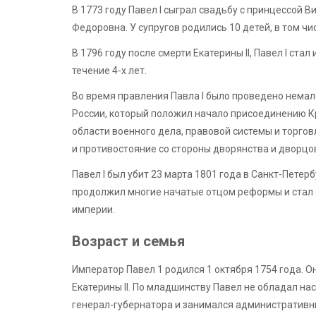
В 1773 году Павел I сыграл свадьбу с принцессой 
Федоровна. У супругов родились 10 детей, в том ч
В 1796 году после смерти Екатерины II, Павел I ст
течение 4-х лет.
Во время правления Павла I было проведено нема
России, который положил начало присоединению К
области военного дела, правовой системы и торго
и противостояние со стороны дворянства и дворцо
Павел I был убит 23 марта 1801 года в Санкт-Петер
продолжил многие начатые отцом реформы и стал 
империи.
Возраст и семья
Император Павел 1 родился 1 октября 1754 года. О
Екатерины II. По младшинству Павел не обладал н
генерал-губернатора и занимался административн