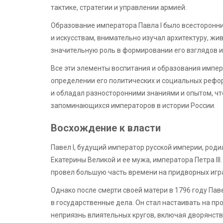
тактике, стратегии и управлении армией.
Образование императора Павла I было всесторонни
и искусствам, внимательно изучал архитектуру, жив
значительную роль в формировании его взглядов и
Все эти элементы воспитания и образования импера
определении его политических и социальных рефо
и обладал разносторонними знаниями и опытом, что
запоминающихся императоров в истории России.
Восхождение к власти
Павел I, будущий император русской империи, роди
Екатерины Великой и ее мужа, императора Петра III
провел большую часть времени на придворных игра
Однако после смерти своей матери в 1796 году Пав
в государственные дела. Он стал настаивать на пр
неприязнь влиятельных кругов, включая дворянств