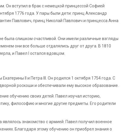
м. Он вступил в брак с немецкой принцессой Софией
нтября 1776 года. У пары были дети: принц Александр
антин Павлович, принц Николай Павлович и принцесса Анна
не была слишком счастливой. Они имели различные взгляды
ременем они все больше отдалялись друг от друга. В 1810
ерла, и Павел I остался вдовцом.
атерины II и Петра III. Он родился 1 октября 1754 года. С
дворной роскоши и обеспечивали ему высокое образование.
ение обучению своих детей. Павел изучал историю,
атику, философию и многие другие предметы. Его родители
 являлось знакомство с армией. Павел получил военное
жениях. Благодаря этому обучению он приобрел знания о