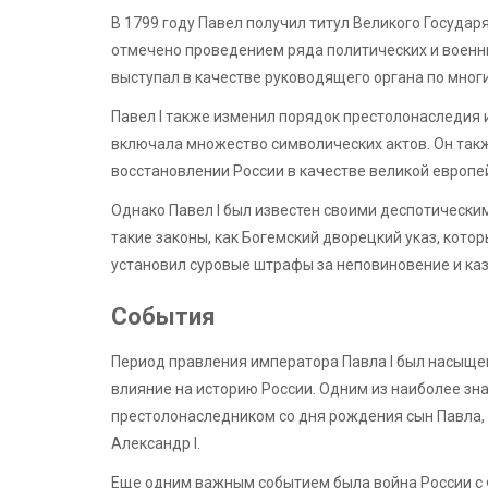
В 1799 году Павел получил титул Великого Государя
отмечено проведением ряда политических и военн
выступал в качестве руководящего органа по мног
Павел I также изменил порядок престолонаследия 
включала множество символических актов. Он такж
восстановлении России в качестве великой европе
Однако Павел I был известен своими деспотическ
такие законы, как Богемский дворецкий указ, котор
установил суровые штрафы за неповиновение и каз
События
Период правления императора Павла I был насыще
влияние на историю России. Одним из наиболее з
престолонаследником со дня рождения сын Павла, 
Александр I.
Еще одним важным событием была война России с Ф