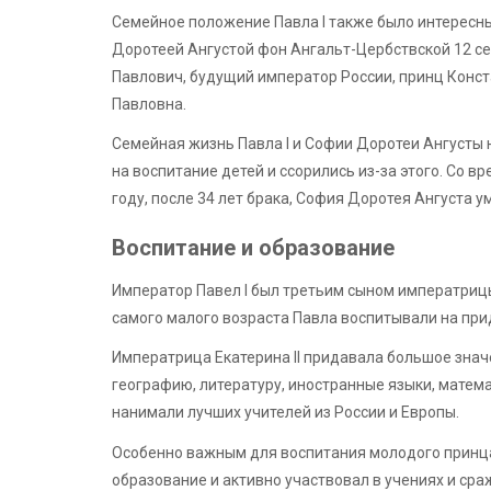
Семейное положение Павла I также было интересны
Доротеей Ангустой фон Ангальт-Цербствской 12 се
Павлович, будущий император России, принц Конст
Павловна.
Семейная жизнь Павла I и Софии Доротеи Ангусты 
на воспитание детей и ссорились из-за этого. Со в
году, после 34 лет брака, София Доротея Ангуста ум
Воспитание и образование
Император Павел I был третьим сыном императрицы Ек
самого малого возраста Павла воспитывали на при
Императрица Екатерина II придавала большое знач
географию, литературу, иностранные языки, матем
нанимали лучших учителей из России и Европы.
Особенно важным для воспитания молодого принца
образование и активно участвовал в учениях и сра