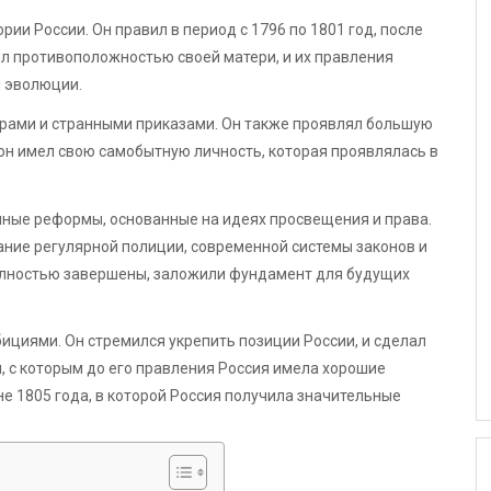
ии России. Он правил в период с 1796 по 1801 год, после
ыл противоположностью своей матери, и их правления
 эволюции.
ерами и странными приказами. Он также проявлял большую
 он имел свою самобытную личность, которая проявлялась в
чные реформы, основанные на идеях просвещения и права.
ние регулярной полиции, современной системы законов и
полностью завершены, заложили фундамент для будущих
бициями. Он стремился укрепить позиции России, и сделал
 с которым до его правления Россия имела хорошие
е 1805 года, в которой Россия получила значительные