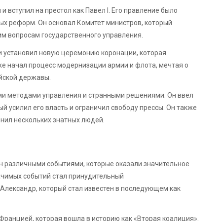
 и вступил на престол как Павел I. Его правление было
ых реформ. Он основал Комитет министров, который
им вопросам государственного управления.
и установил новую церемонию коронации, которая
е начал процесс модернизации армии и флота, мечтая о
йской державы.
ими методами управления и странными решениями. Он ввел
ый усилил его власть и ограничил свободу прессы. Он также
нил нескольких знатных людей.
н различными событиями, которые оказали значительное
начимых событий стал принудительный
Александр, который стал известен в последующем как
ранцией, которая вошла в историю как «Вторая коалиция».