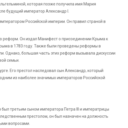
Вильгельминой, которая позже получила имя Мария
исле будущий император Александр I.
ал императором Российской империи. Он правил страной в
ло реформ. Он издал Манифест о присоединении Крыма к
рыма в 1783 году. Также были проведены реформы в
вли. Однако, большая часть этих реформ вызывала дискуссии
вой семьи.
бурге. Его престол наследовал сын Александр, который
одним из наиболее значимых императоров Российской
н был третьим сыном императора Петра III и императрицы
аследственным престолом, он был назначен на должность
ыми вопросами.