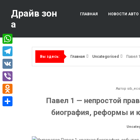
Перейти
к
Драйв зон
ГЛАВНАЯ
НОВОСТИ АВТО
содержимому
а
WhatsApp
Главная
Uncategorised
Павел 
Вы здесь:
Telegram
VK
Viber
Автор
sib_ec
Odnoklassniki
Павел 1 — непростой прав
биография, реформы и 
Отправить
Uncate