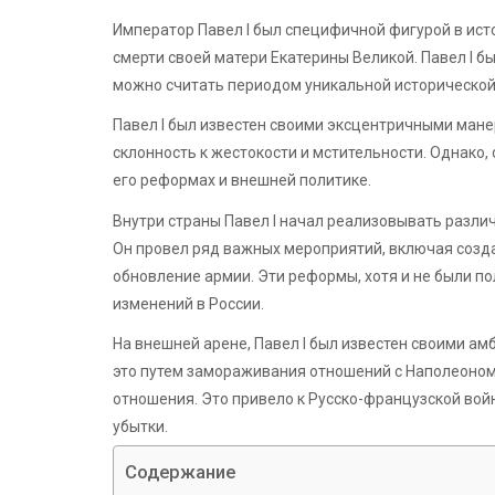
Император Павел I был специфичной фигурой в истор
смерти своей матери Екатерины Великой. Павел I б
можно считать периодом уникальной исторической
Павел I был известен своими эксцентричными ман
склонность к жестокости и мстительности. Однако,
его реформах и внешней политике.
Внутри страны Павел I начал реализовывать разли
Он провел ряд важных мероприятий, включая созда
обновление армии. Эти реформы, хотя и не были 
изменений в России.
На внешней арене, Павел I был известен своими ам
это путем замораживания отношений с Наполеоном,
отношения. Это привело к Русско-французской войн
убытки.
Содержание