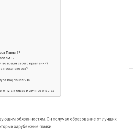
ора Павла 1?
авлом 1?
я во время своего правления?
ь несколько раз?
ула код по МКБ-10
его путь к славе и личное счастье
твующим обязанностям. Он получал образование от лучших
которые зарубежные языки.