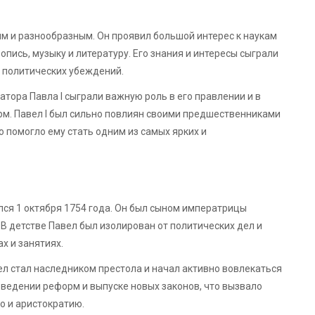
м и разнообразным. Он проявил большой интерес к наукам
опись, музыку и литературу. Его знания и интересы сыграли
 политических убеждений.
тора Павла I сыграли важную роль в его правлении и в
рм. Павел I был сильно повлиян своими предшественниками
 помогло ему стать одним из самых ярких и
лся 1 октября 1754 года. Он был сыном императрицы
. В детстве Павел был изолирован от политических дел и
х и занятиях.
ел стал наследником престола и начал активно вовлекаться
оведении реформ и выпуске новых законов, что вызвало
о и аристократию.