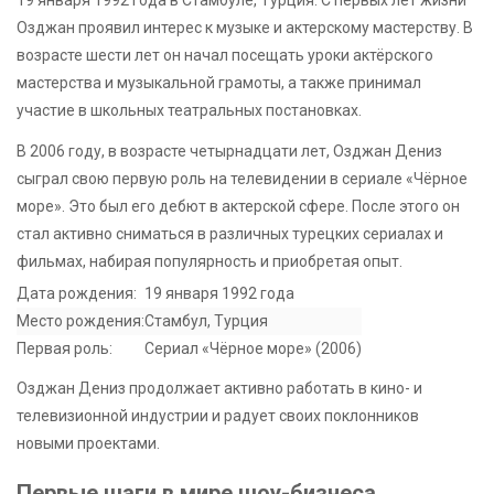
19 января 1992 года в Стамбуле, Турция. С первых лет жизни
Озджан проявил интерес к музыке и актерскому мастерству. В
возрасте шести лет он начал посещать уроки актёрского
мастерства и музыкальной грамоты, а также принимал
участие в школьных театральных постановках.
В 2006 году, в возрасте четырнадцати лет, Озджан Дениз
сыграл свою первую роль на телевидении в сериале «Чёрное
море». Это был его дебют в актерской сфере. После этого он
стал активно сниматься в различных турецких сериалах и
фильмах, набирая популярность и приобретая опыт.
Дата рождения:
19 января 1992 года
Место рождения:
Стамбул, Турция
Первая роль:
Сериал «Чёрное море» (2006)
Озджан Дениз продолжает активно работать в кино- и
телевизионной индустрии и радует своих поклонников
новыми проектами.
Первые шаги в мире шоу-бизнеса