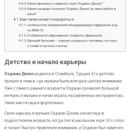
Какие фильмы и сериалы снял Озджан Дениз?
Какие награды получил Озджан Дениз за свою работу в
кино?
Вам также может понравиться
особенности проявления абсцедирующего фурункула код
по МКБ-10
Особенности образования стержня у фурункула
Евгений Киселев — портрет успешного человека, его путь
к славе и личное счастье
Детство и начало карьеры
Озджан Дениз
родился в Стамбуле, Турция. Его детство
прошло в семье, где музыка была всегда в центре внимания.
Уже с самого раннего возраста Озджан проявлял большой
интерес к музыке и начал играть на различных инструментах,
таких как гитара и фортепиано.
Свою карьеру в музыке Озджан Дениз начал еще в
подростковом возрасте, когда пел в школьном хоре. Его голос
и талант быстро привлекли внимание, и Озджан был замечен