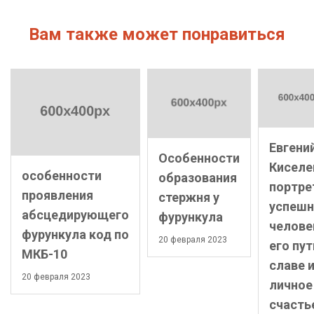
Вам также может понравиться
Евгени
Особенности
Киселе
особенности
образования
портре
проявления
стержня у
успешн
абсцедирующего
фурункула
челове
фурункула код по
20 февраля 2023
его пут
МКБ-10
славе 
20 февраля 2023
личное
счасть