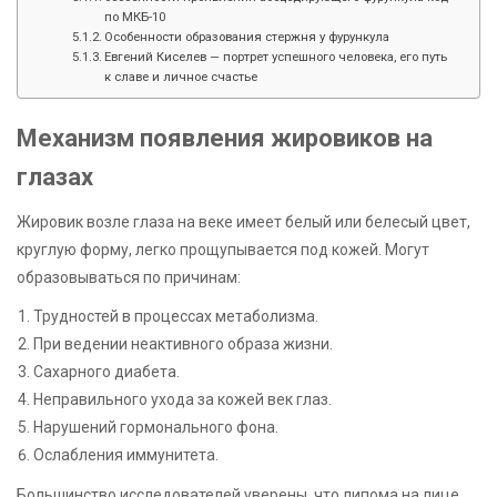
по МКБ-10
Особенности образования стержня у фурункула
Евгений Киселев — портрет успешного человека, его путь
к славе и личное счастье
Механизм появления жировиков на
глазах
Жировик возле глаза на веке имеет белый или белесый цвет,
круглую форму, легко прощупывается под кожей. Могут
образовываться по причинам:
Трудностей в процессах метаболизма.
При ведении неактивного образа жизни.
Сахарного диабета.
Неправильного ухода за кожей век глаз.
Нарушений гормонального фона.
Ослабления иммунитета.
Большинство исследователей уверены, что липома на лице