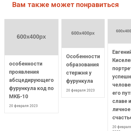
Вам также может понравиться
Евгени
Особенности
Киселе
особенности
образования
портре
проявления
стержня у
успешн
абсцедирующего
фурункула
челове
фурункула код по
20 февраля 2023
его пут
МКБ-10
славе 
20 февраля 2023
личное
счасть
20 феврал