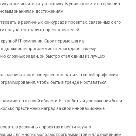
ику и вычислительную технику. В университете он проявил
к новым знаниям и достижениям.
вовать в различных конкурсах и проектах, связанных с его
 и получал похвалу от преподавателей.
 крупной IT-компании. Свои первые шаги в
 в должности программиста. Благодаря своему
ю сложных задач, он быстро стал одним из лучших
ал развиваться и совершенствоваться в своей профессии.
рограммирования, чтобы быть в тренде и оставаться
раммистов в своей области. Его работы и достижения были
сколько престижных наград за свои инновационные
овать в различных проектах и вести научно-
разцом для многих молодых программистов и вдохновением