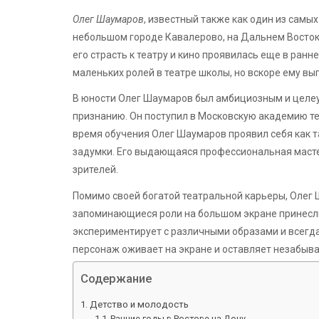
Олег Шаумаров
, известный также как один из самы
небольшом городе Кавалерово, на Дальнем Востоке
его страсть к театру и кино проявилась еще в ран
маленьких ролей в театре школы, но вскоре ему в
В юности Олег Шаумаров был амбициозным и целеу
признанию. Он поступил в Московскую академию теа
время обучения Олег Шаумаров проявил себя как 
задумки. Его выдающаяся профессиональная масте
зрителей.
Помимо своей богатой театральной карьеры, Олег 
запоминающиеся роли на большом экране принесли
экспериментирует с различными образами и всегда
персонаж оживает на экране и оставляет незабыв
Содержание
Детство и молодость
Ранние годы в Ростове-на-Дону