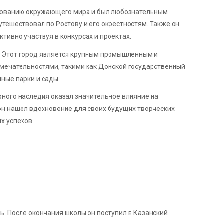
едованию окружающего мира и был любознательным
утешествовал по Ростову и его окрестностям. Также он
тивно участвуя в конкурсах и проектах.
. Этот город является крупным промышленным и
мечательностями, такими как Донской государственный
нные парки и сады.
рного наследия оказал значительное влияние на
он нашел вдохновение для своих будущих творческих
х успехов.
ь. После окончания школы он поступил в Казанский