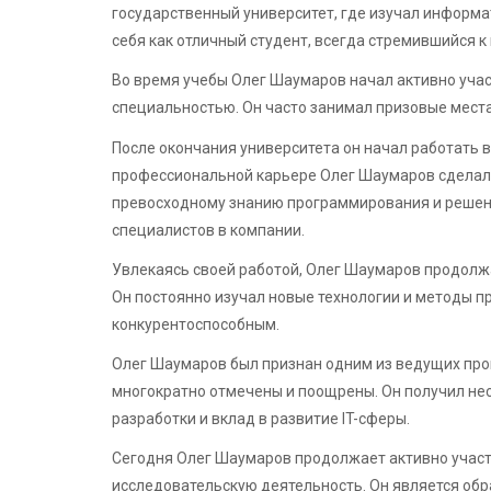
государственный университет, где изучал информат
себя как отличный студент, всегда стремившийся 
Во время учебы Олег Шаумаров начал активно участ
специальностью. Он часто занимал призовые места
После окончания университета он начал работать в
профессиональной карьере Олег Шаумаров сделал
превосходному знанию программирования и решени
специалистов в компании.
Увлекаясь своей работой, Олег Шаумаров продолж
Он постоянно изучал новые технологии и методы п
конкурентоспособным.
Олег Шаумаров был признан одним из ведущих прог
многократно отмечены и поощрены. Он получил не
разработки и вклад в развитие IT-сферы.
Сегодня Олег Шаумаров продолжает активно участв
исследовательскую деятельность. Он является об