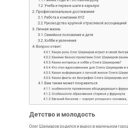
Учеба и первые шаги в карьере
Профессиональные достижения
Работа в компании XYZ
Руководство крупной отраслевой ассоциацией
Личная жизнь
Семейное положение и дети
Хобби и увлечения
Вопрос-ответ:
Какую роль Олег Шаумаров играет в своей биогр
Какими бизнес-проектами Олег Шаумаров зани
Какие интересы и хобби у Олега Шаумарова?
Кто стал вдохновением для Олега Шаумарова в е
Какая информация о личной жизни Олега Шаума
Какие факты из биографии Олега Шаумарова ин
Вам также может понравиться
особенности проявления абсцедирующего фурунк
Особенности образования стержня у фурункула
Евгений Киселев — портрет успешного человека, 
Детство и молодость
Олег Шаумаров родился и вырос в маленьком городк