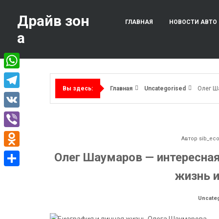
Перейти
к
Драйв зон
ГЛАВНАЯ
НОВОСТИ АВТО
содержимому
а
WhatsApp
Главная
Uncategorised
Олег Ш
Вы здесь:
Telegram
VK
Viber
Автор
sib_ec
Odnoklassniki
Олег Шаумаров — интересная
жизнь 
Отправить
Uncate