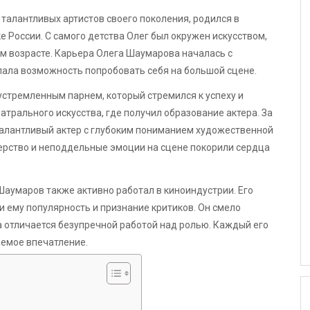
х талантливых артистов своего поколения, родился в
 России. С самого детства Олег был окружен искусством,
нем возрасте. Карьера Олега Шаумарова началась с
ыпала возможность попробовать себя на большой сцене.
стремленным парнем, который стремился к успеху и
трального искусства, где получил образование актера. За
талантливый актер с глубоким пониманием художественной
рство и неподдельные эмоции на сцене покорили сердца
Шаумаров также активно работал в киноиндустрии. Его
 ему популярность и признание критиков. Он смело
 отличается безупречной работой над ролью. Каждый его
аемое впечатление.