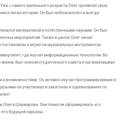
Уже с самого маленького возраста Олег проявлял свою
нки и писал истории. Он был любознателен и всегда
влекался математикой и естественными науками. Он был
зличных мероприятий. Также в школе Олег начал
х постановках и играл на музыкальных инструментах.
ниверситет, где изучал информационные технологии. Во
й жизни, был членом студенческого совета и организовывал
 и возможностями. Он активно изучал программирование и
рузьями он участвовал в хакатонах и соревнованиях по
алант.
и Олега Шаумарова. Они помогли сформировать его
е его будущей карьеры.