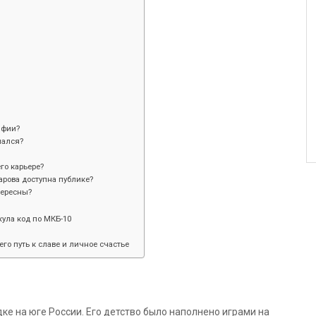
афии?
мался?
го карьере?
рова доступна публике?
тересны?
ула код по МКБ-10
его путь к славе и личное счастье
е на юге России. Его детство было наполнено играми на