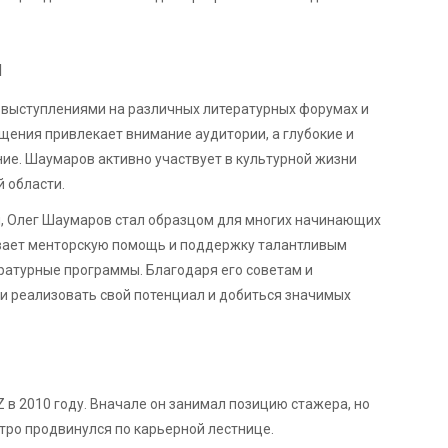
я
 выступлениями на различных литературных форумах и
бщения привлекает внимание аудитории, а глубокие и
ие. Шаумаров активно участвует в культурной жизни
й области.
 Олег Шаумаров стал образцом для многих начинающих
ывает менторскую помощь и поддержку талантливым
ратурные программы. Благодаря его советам и
и реализовать свой потенциал и добиться значимых
 в 2010 году. Вначале он занимал позицию стажера, но
тро продвинулся по карьерной лестнице.