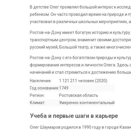
В детстве Олег проявлял большой интерес к иссл
ребенком. Он часто проводил время на природе и п
участвовал в различных школьных мероприятиях, ак
Ростов-на-Дону имеет богатую историю и культуру
транспортным центром, знаменит своими достопри
русский музей, Большой театр, а также многочисле
Ростов-на-Дону с его богатством природы и культу
формирование интересов и личности Олега. Здесь 
начинаний и стал стремиться к достижению больши
Население:
1 121 211 человек (2020)
Год основания:
1749
Регион:
Ростовская область
Климат:
Умеренно-континентальный
Учеба и первые шаги в карьере
Олег Шаумаров родился в 1990 году в городе Казан