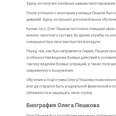
Здесь он получил основные навыки пилотирования 
После успешного окончания училища Пешков был н
дивизий. Здесь он прошел дополнительное обучен
Кроме того, Олег Пешков постоянно повышал свою
военно-пилотного состава. Во время службы он нео
совершенствуя свое мастерство в воздухе.
Перед тем, как был направлен в Сирию, Пешков про
особенностям ведения боевых действий в условиях
тактику ведения боевых операций, а также получи
современного вооружения.
Обучение и подготовка Олега Пешкова позволили 
всегда старался быть в идеальной физической и п
обязанности и защищать свою страну.
Биография Олега Пешкова
Олег Пешков был российским летчиком, лейтенанто