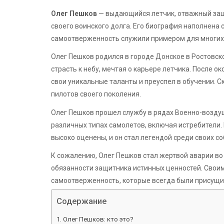
Олег Пешков
— выдающийся летчик, отважный защ
своего воинского долга. Его биография наполнена 
самоотверженность служили примером для многих
Олег Пешков родился в городе Донское в Ростовс
страсть к небу, мечтая о карьере летчика. После о
свои уникальные таланты и преуспел в обучении. 
пилотов своего поколения.
Олег Пешков прошел службу в рядах Военно-воздуш
различных типах самолетов, включая истребители.
высоко оценены, и он стал легендой среди своих с
К сожалению, Олег Пешков стал жертвой аварии во 
обязанности защитника истинных ценностей. Своим
самоотверженность, которые всегда были присущи
Содержание
Олег Пешков: кто это?