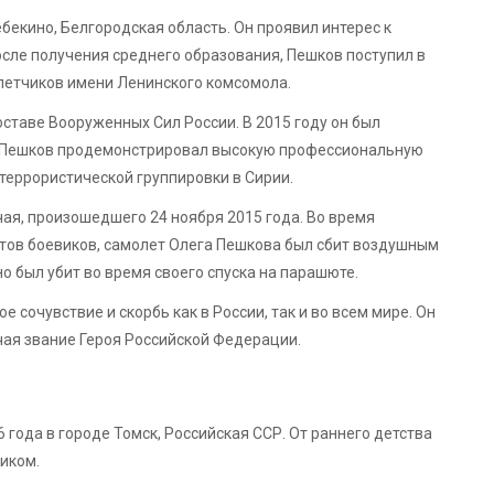
бекино, Белгородская область. Он проявил интерес к
осле получения среднего образования, Пешков поступил в
летчиков имени Ленинского комсомола.
ставе Вооруженных Сил России. В 2015 году он был
. Пешков продемонстрировал высокую профессиональную
террористической группировки в Сирии.
чая, произошедшего 24 ноября 2015 года. Во время
тов боевиков, самолет Олега Пешкова был сбит воздушным
о был убит во время своего спуска на парашюте.
сочувствие и скорбь как в России, так и во всем мире. Он
чая звание Героя Российской Федерации.
года в городе Томск, Российская ССР. От раннего детства
чиком.