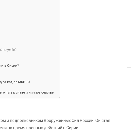
ой службе?
ях в Сирии?
ула код по МКБ-10
его путь к славе и личное счастье
ом и подполковником Вооруженных Сил России. Он стал
ели во время военных действий в Сирии.