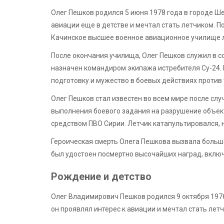
Олег Пешков родился 5 июня 1978 года в городе Ше
авиации еще в детстве и мечтал стать летчиком. П
Качинское высшее военное авиационное училище 
После окончания училища, Олег Пешков служил в со
назначен командиром экипажа истребителя Су-24
подготовку и мужество в боевых действиях против 
Олег Пешков стал известен во всем мире после слу
выполнения боевого задания на разрушение объек
средством ПВО Сирии. Летчик катапультировался, н
Героическая смерть Олега Пешкова вызвала большое 
был удостоен посмертно высочайших наград, вклю
Рождение и детство
Олег Владимирович Пешков родился 9 октября 1976 
он проявлял интерес к авиации и мечтал стать лет