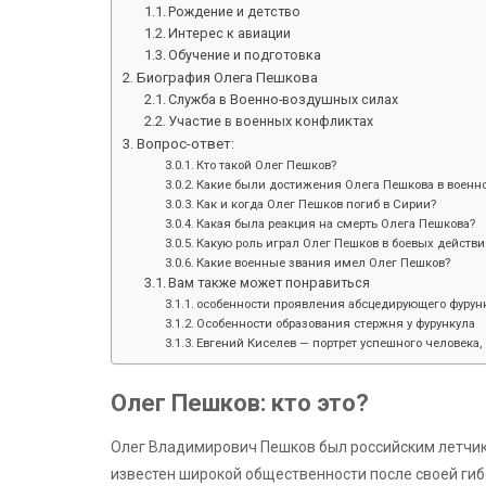
Рождение и детство
Интерес к авиации
Обучение и подготовка
Биография Олега Пешкова
Служба в Военно-воздушных силах
Участие в военных конфликтах
Вопрос-ответ:
Кто такой Олег Пешков?
Какие были достижения Олега Пешкова в военн
Как и когда Олег Пешков погиб в Сирии?
Какая была реакция на смерть Олега Пешкова?
Какую роль играл Олег Пешков в боевых действи
Какие военные звания имел Олег Пешков?
Вам также может понравиться
особенности проявления абсцедирующего фурунк
Особенности образования стержня у фурункула
Евгений Киселев — портрет успешного человека, 
Олег Пешков: кто это?
Олег Владимирович Пешков был российским летчик
известен широкой общественности после своей гиб