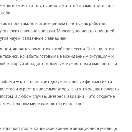
— многие мечтают стать пилотами, чтобы самостоятельно
 неба.
вью к полетам, но и стремлением понять, как работает
аука лежит в основе авиации. Многие увлеченцы авиацией
угие науки, связанные с авиацией.
иации, является романтика этой профессии. Быть пилотом —
е техники, но и быть готовым к неожиданным ситуациям и
рой, который обладает огромным мужеством и смелостью и
особами — кто-то смотрит документальные фильмы и чтит
молетов и играет в авиасимуляторы, а кто-то решает связать
илотом. В любом случае, интерес к авиации — это открытие
замечательном мире самолетов и полетов.
 когда поступил в Качинское военное авиационное училище.