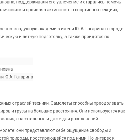
ановна, поддерживали его увлечение и старались помочь
тличником и проявлял активность в спортивных секциях,
Военно-воздушную академию имени Ю. А. Гагарина в городе
ическую и летную подготовку, а также пройдятся по
ановна
и Ю.А. Гагарина
ожных отраслей техники. Самолеты способны преодолевать
иров и грузы на большие расстояния. Они используются как
ования, спасательные и даже для развлечений.
амолете: они представляют себе ощущение свободы и
сотой природы, простирающейся под ними. Но интерес к