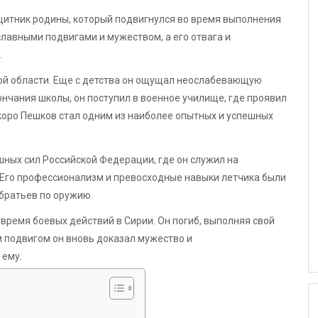
итник родины, который подвигнулся во время выполнения
славными подвигами и мужеством, а его отвага и
.
кой области. Еще с детства он ощущал неослабевающую
кончания школы, он поступил в военное училище, где проявил
Скоро Пешков стал одним из наиболее опытных и успешных
ных сил Российской Федерации, где он служил на
 Его профессионализм и превосходные навыки летчика были
обратьев по оружию.
время боевых действий в Сирии. Он погиб, выполняя свой
 подвигом он вновь доказал мужество и
 ему.