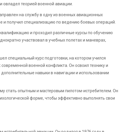
и овладел теорией военной авиации.
аправлен на службу в одну из военных авиационных
ие и получил специализацию по ведению боевых операций.
 квалификацию и проходил различные курсы по обучению
днократно участвовал в учебных полетах и маневрах,
шел специальный курс подготовки, на котором учился
 современной военной конфликта. Он освоил технику и
л дополнительные навыки в навигации и использовании
ему стать опытным и мастеровым пилотом-истребителем. Он
сихологической форме, чтобы эффективно выполнять свои
м истребительной авиации. Он родился в 1976 году в