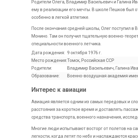
Родители Олега, Владимир Васильевич и Галина Ив
ему в реализации его мечты. В школе Пешков был о
особенно в легкой атлетике.
После окончания средней школы, Олег поступил в 
Монино. Там он получил тщательную военно-теорет
специальности военного летчика.
Дата рождения:
9 октября 1976 г.
Место рождения:
Томск, Российская ССР
Родители:
Владимир Васильевич, Галина Ив
Образование:
Военно-воздушная академия имен
Интерес к авиации
Авиация является одним из самых передовых и сл
расстояния за короткое время и доставлять пассаж
средства транспорта, военного назначения, исслед
Многие люди испытывают восторг от полетов на с
легкости, когда летят по небу и наслаждаются кра