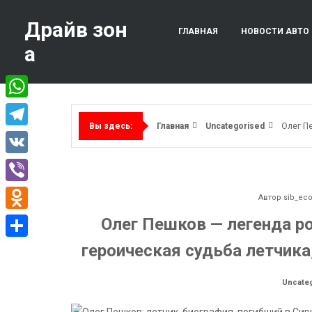
Перейти
к
Драйв зон
ГЛАВНАЯ
НОВОСТИ АВТО
содержимому
а
WhatsApp
Главная
Uncategorised
Олег П
Вы здесь:
Telegram
VK
Viber
Автор
sib_ec
Odnoklassniki
Олег Пешков — легенда ро
героическая судьба летчика
Отправить
Uncate