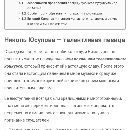
особенности проявления абсцедирующего фурункула код
по МКБ-10
Особенности образования стержня у фурункула
Евгений Киселев — портрет успешного человека, его путь
к славе и личное счастье
Николь Юсупова — талантливая певица
С каждым годом ее талант набирал силу, и Николь решает
попытать счастье на
национальном
вокальном телевизионном
конкурсе
, который приносит ей настоящую славу. После этого
она стала настоящим явлением в мире музыки и сразу же
привлекла внимание зрителей и критиков своим мощным и
пронзительным голосом.
Ее выступления всегда были зрелищными и многогранными,
она смело экспериментировала со стилем и жанром, что
непременно отмечалось ее поклонниками и получало
признание слушателей.