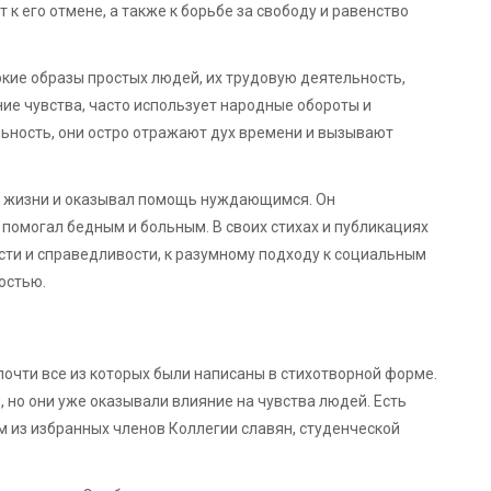
к его отмене, а также к борьбе за свободу и равенство
ркие образы простых людей, их трудовую деятельность,
ие чувства, часто использует народные обороты и
льность, они остро отражают дух времени и вызывают
й жизни и оказывал помощь нуждающимся. Он
помогал бедным и больным. В своих стихах и публикациях
сти и справедливости, к разумному подходу к социальным
остью.
 почти все из которых были написаны в стихотворной форме.
 но они уже оказывали влияние на чувства людей. Есть
им из избранных членов Коллегии славян, студенческой