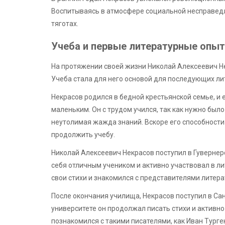
Воспитываясь в атмосфере социальной несправедли
тяготах.
Учеба и первые литературные опы
На протяжении своей жизни Николай Алексеевич Н
Учеба стала для него основой для последующих л
Некрасов родился в бедной крестьянской семье, и е
маленьким. Он с трудом учился, так как нужно был
неутолимая жажда знаний. Вскоре его способности
продолжить учебу.
Николай Алексеевич Некрасов поступил в Гувернер
себя отличным учеником и активно участвовал в л
свои стихи и знакомился с представителями литера
После окончания училища, Некрасов поступил в Сан
университете он продолжал писать стихи и активно
познакомился с такими писателями, как Иван Турге