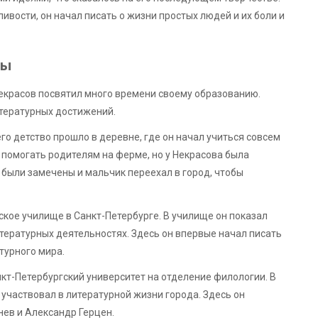
вости, он начал писать о жизни простых людей и их боли и
ты
екрасов посвятил много времени своему образованию.
итературных достижений.
го детство прошло в деревне, где он начал учиться совсем
о помогать родителям на ферме, но у Некрасова была
 были замечены и мальчик переехал в город, чтобы
ское училище в Санкт-Петербурге. В училище он показал
итературных деятельностях. Здесь он впервые начал писать
турного мира.
кт-Петербургский университет на отделение филологии. В
 участвовал в литературной жизни города. Здесь он
нев и Александр Герцен.