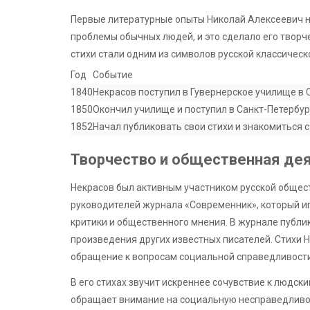
Первые литературные опыты Николай Алексеевич на
проблемы обычных людей, и это сделало его творч
стихи стали одним из символов русской классическ
Год
Событие
1840
Некрасов поступил в Гувернерское училище в 
1850
Окончил училище и поступил в Санкт-Петербур
1852
Начал публиковать свои стихи и знакомиться 
Творчество и общественная де
Некрасов был активным участником русской общест
руководителей журнала «Современник», который и
критики и общественного мнения. В журнале публико
произведения других известных писателей. Стихи Н
обращение к вопросам социальной справедливости 
В его стихах звучит искреннее сочувствие к людск
обращает внимание на социальную несправедливос