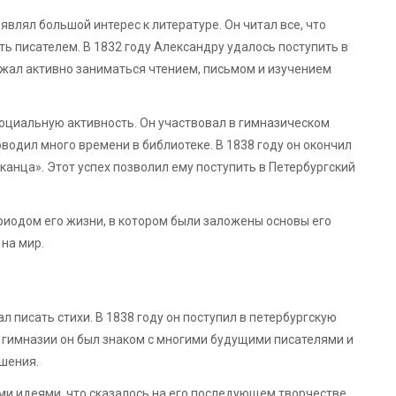
влял большой интерес к литературе. Он читал все, что
ать писателем. В 1832 году Александру удалось поступить в
жал активно заниматься чтением, письмом и изучением
оциальную активность. Он участвовал в гимназическом
оводил много времени в библиотеке. В 1838 году он окончил
анца». Этот успех позволил ему поступить в Петербургский
иодом его жизни, в котором были заложены основы его
на мир.
л писать стихи. В 1838 году он поступил в петербургскую
В гимназии он был знаком с многими будущими писателями и
шения.
и идеями, что сказалось на его последующем творчестве.