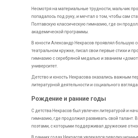
Несмотря на материальные трудности, мальчик проя
попадалось под руку, и мечтал о том, чтобы сам ст
Полтавскую классическую гимназию, где он продол
академической программы.
В юности Александр Некрасов проявлял большую с
театральном кружке, писал свои первые стихи и пр
гимназию с серебряной медалью и званием «домотк
университет.
Детство и юность Некрасова оказались важным пер
литературной деятельности и социального взгляда 
Рождение и ранние годы
С детства Некрасов был увлечен литературой и нача
гимназию, где продолжил развивать свой талант. 
поэтами, с которыми поддерживал дружеские отно
В ранних годах Некрасов увлекался революционным