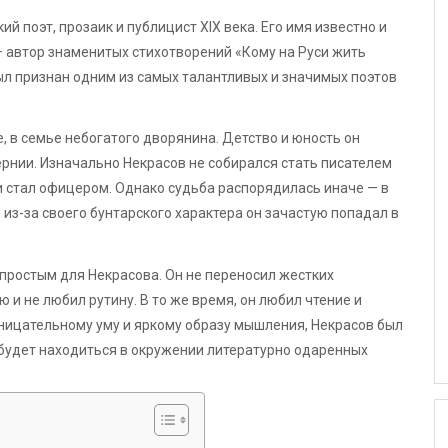
 поэт, прозаик и публицист XIX века. Его имя известно и
 автор знаменитых стихотворений «Кому на Руси жить
был признан одним из самых талантливых и значимых поэтов
, в семье небогатого дворянина. Детство и юность он
ернии. Изначально Некрасов не собирался стать писателем
 и стал офицером. Однако судьба распорядилась иначе — в
о из-за своего бунтарского характера он зачастую попадал в
епростым для Некрасова. Он не переносил жестких
 и не любил рутину. В то же время, он любил чтение и
ницательному уму и яркому образу мышления, Некрасов был
 будет находиться в окружении литературно одаренных