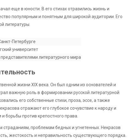
чал еще в юности. В его стихах отразились жизнь и
ество популярным и понятным для широкой аудитории. Его
ой литературы.
Санкт-Петербурге
гский университет
с представителями литературного мира
ятельность
венной жизни XIX века. Он был одним из основателей и
грал важную роль в формировании русской литературной
вались его собственные стихи, проза, эссе, а также
екрасова отражают его глубокое сочувствие к народу и
и борьбы против крепостного права.
им страданиям, проблемам бедных и угнетенных. Некрасов
ть, жестокость и неправильность существующего порядка.