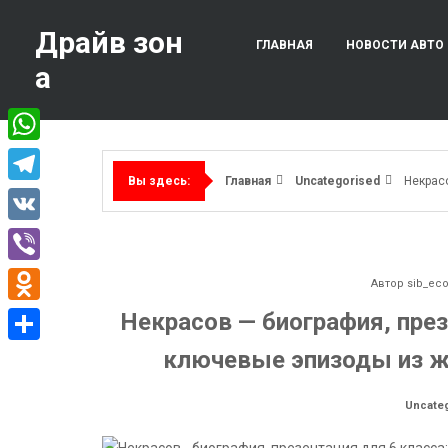
Перейти
к
Драйв зон
ГЛАВНАЯ
НОВОСТИ АВТО
содержимому
а
WhatsApp
Главная
Uncategorised
Некрас
Вы здесь:
Telegram
VK
Viber
Автор
sib_ec
Odnoklassniki
Некрасов — биография, през
ключевые эпизоды из жи
Отправить
Uncate