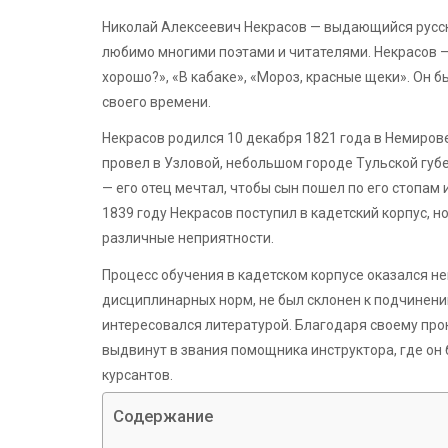
Николай Алексеевич Некрасов — выдающийся русский
любимо многими поэтами и читателями. Некрасов —
хорошо?», «В кабаке», «Мороз, красные щеки». Он 
своего времени.
Некрасов родился 10 декабря 1821 года в Немирове
провел в Узловой, небольшом городе Тульской губ
— его отец мечтал, чтобы сын пошел по его стопам
1839 году Некрасов поступил в кадетский корпус, н
различные неприятности.
Процесс обучения в кадетском корпусе оказался н
дисциплинарных норм, не был склонен к подчинению
интересовался литературой. Благодаря своему про
выдвинут в звания помощника инструктора, где он
курсантов.
Содержание