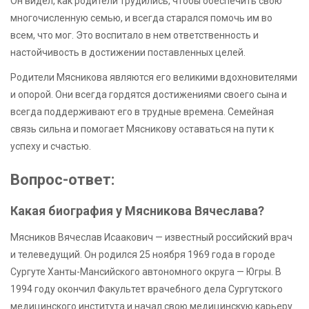
Он видел, как родители трудились, чтобы обеспечить свою
многочисленную семью, и всегда старался помочь им во
всем, что мог. Это воспитало в нем ответственность и
настойчивость в достижении поставленных целей.
Родители Мясникова являются его великими вдохновителями
и опорой. Они всегда гордятся достижениями своего сына и
всегда поддерживают его в трудные времена. Семейная
связь сильна и помогает Мясникову оставаться на пути к
успеху и счастью.
Вопрос-ответ:
Какая биография у Мясникова Вячеслава?
Мясников Вячеслав Исаакович — известный российский врач
и телеведущий. Он родился 25 ноября 1969 года в городе
Сургуте Ханты-Мансийского автономного округа — Югры. В
1994 году окончил Факультет врачебного дела Сургутского
медицинского института и начал свою медицинскую карьеру.