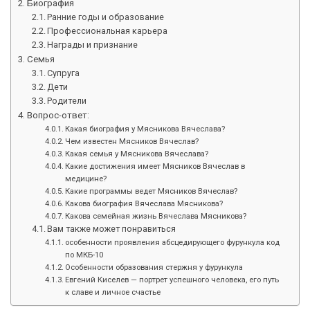
Биография
Ранние годы и образование
Профессиональная карьера
Награды и признание
Семья
Супруга
Дети
Родители
Вопрос-ответ:
Какая биография у Мясникова Вячеслава?
Чем известен Мясников Вячеслав?
Какая семья у Мясникова Вячеслава?
Какие достижения имеет Мясников Вячеслав в
медицине?
Какие программы ведет Мясников Вячеслав?
Какова биография Вячеслава Мясникова?
Какова семейная жизнь Вячеслава Мясникова?
Вам также может понравиться
особенности проявления абсцедирующего фурункула код
по МКБ-10
Особенности образования стержня у фурункула
Евгений Киселев — портрет успешного человека, его путь
к славе и личное счастье