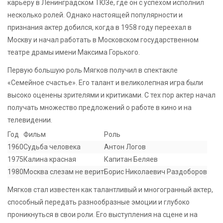
карьеру в Ленинградском ТЮЗе, где он с успехом исполнил
несколько ролей. Однако настоящей популярности и
признания актер добился, когда в 1958 году переехал в
Москву и начал работать в Московском государственном
театре драмы имени Максима Горького.
Первую большую роль Мягков получил в спектакле
«Семейное счастье». Его талант и великолепная игра были
высоко оценены зрителями и критиками. С тех пор актер начал
получать множество предложений о работе в кино и на
телевидении.
Год
Фильм
Роль
1960
Судьба человека
Антон Логов
1975
Калина красная
Капитан Беляев
1980
Москва слезам не верит
Борис Николаевич Раздоборов
Мягков стал известен как талантливый и многогранный актер,
способный передать разнообразные эмоции и глубоко
проникнуться в свои роли. Его выступления на сцене и на