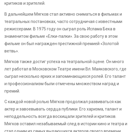
критиков и зрителей.
В дальнейшем Мягков стал активно сниматься в фильмах и
театральных постановках, часто сотрудничая с известными
режиссерами. В 1975 году он сыграл роль Ислама Бека в
знаменитом фильме «Елки-палки». За свою работу в этом
фильме он был награжден престижной премией «Золотой
ветвь».
Мягков также достиг успеха на театральной сцене. Он много
лет работал в Московском Театре имени Вл. Маяковского, где
сыграл несколько ярких и запоминающихся ролей. Его талант
и профессионализм были отмечены множеством наград и
премий.
С каждой новой ролью Мягков продолжал развиваться как
актер и завоевывать сердца публики. Его харизма, талант и
неподдельность всегда восхищали зрителей и критиков.
Мягков оставил незабываемый след в истории кино и театра и
стал одним из самых выдающихся актеров своего времени.