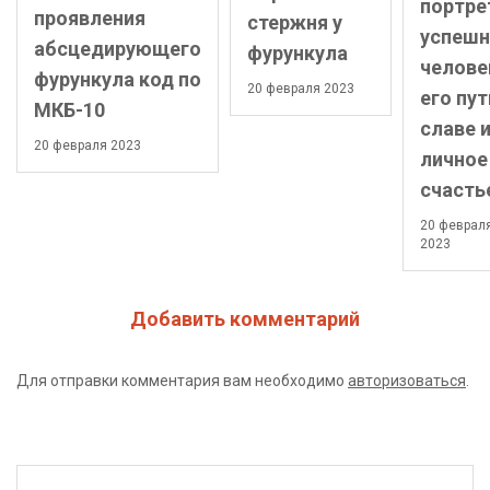
портре
проявления
стержня у
успешн
абсцедирующего
фурункула
челове
фурункула код по
20 февраля 2023
его пут
МКБ-10
славе 
20 февраля 2023
личное
счасть
20 феврал
2023
Добавить комментарий
Для отправки комментария вам необходимо
авторизоваться
.