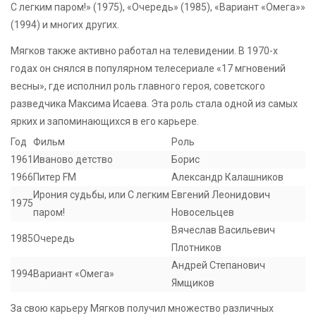
С легким паром!» (1975), «Очередь» (1985), «Вариант «Омега»»
(1994) и многих других.
Мягков также активно работал на телевидении. В 1970-х
годах он снялся в популярном телесериале «17 мгновений
весны», где исполнил роль главного героя, советского
разведчика Максима Исаева. Эта роль стала одной из самых
ярких и запоминающихся в его карьере.
Год
Фильм
Роль
1961
Иваново детство
Борис
1966
Питер FM
Александр Калашников
Ирония судьбы, или С легким
Евгений Леонидович
1975
паром!
Новосельцев
Вячеслав Васильевич
1985
Очередь
Плотников
Андрей Степанович
1994
Вариант «Омега»
Ямщиков
За свою карьеру Мягков получил множество различных