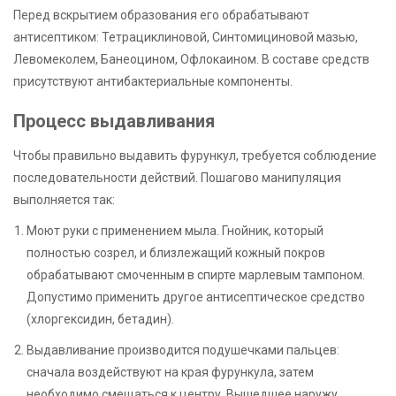
Перед вскрытием образования его обрабатывают
антисептиком: Тетрациклиновой, Синтомициновой мазью,
Левомеколем, Банеоцином, Офлокаином. В составе средств
присутствуют антибактериальные компоненты.
Процесс выдавливания
Чтобы правильно выдавить фурункул, требуется соблюдение
последовательности действий. Пошагово манипуляция
выполняется так:
Моют руки с применением мыла. Гнойник, который
полностью созрел, и близлежащий кожный покров
обрабатывают смоченным в спирте марлевым тампоном.
Допустимо применить другое антисептическое средство
(хлоргексидин, бетадин).
Выдавливание производится подушечками пальцев:
сначала воздействуют на края фурункула, затем
необходимо смещаться к центру. Вышедшее наружу