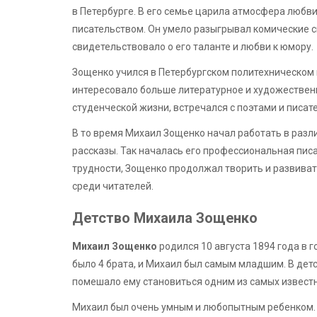
в Петербурге. В его семье царила атмосфера любви 
писательством. Он умело разыгрывал комические сц
свидетельствовало о его таланте и любви к юмору.
Зощенко учился в Петербургском политехническом и
интересовало больше литературное и художественн
студенческой жизни, встречался с поэтами и писат
В то время Михаил Зощенко начал работать в разли
рассказы. Так началась его профессиональная пис
трудности, Зощенко продолжал творить и развиват
среди читателей.
Детство Михаила Зощенко
Михаил Зощенко
родился 10 августа 1894 года в г
было 4 брата, и Михаил был самым младшим. В детс
помешало ему становиться одним из самых известн
Михаил был очень умным и любопытным ребенком. О