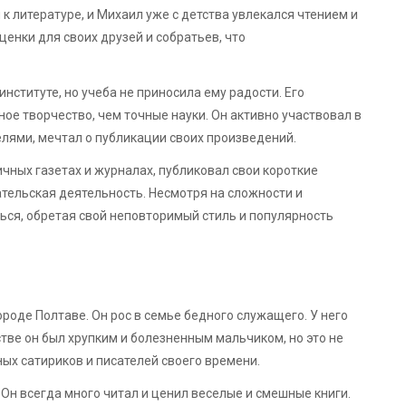
к литературе, и Михаил уже с детства увлекался чтением и
енки для своих друзей и собратьев, что
нституте, но учеба не приносила ему радости. Его
ое творчество, чем точные науки. Он активно участвовал в
елями, мечтал о публикации своих произведений.
чных газетах и журналах, публиковал свои короткие
ательская деятельность. Несмотря на сложности и
ься, обретая свой неповторимый стиль и популярность
ороде Полтаве. Он рос в семье бедного служащего. У него
тве он был хрупким и болезненным мальчиком, но это не
ых сатириков и писателей своего времени.
н всегда много читал и ценил веселые и смешные книги.