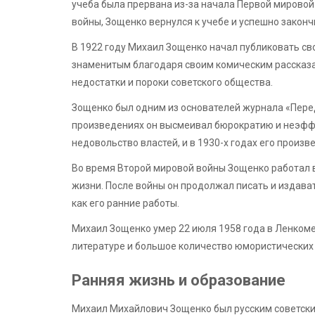
учеба была прервана из-за начала Первой мировой
войны, Зощенко вернулся к учебе и успешно законч
В 1922 году Михаил Зощенко начал публиковать сво
знаменитым благодаря своим комическим рассказа
недостатки и пороки советского общества.
Зощенко был одним из основателей журнала «Передо
произведениях он высмеивал бюрократию и неэффе
недовольство властей, и в 1930-х годах его произ
Во время Второй мировой войны Зощенко работал в
жизни. После войны он продолжал писать и издават
как его ранние работы.
Михаил Зощенко умер 22 июля 1958 года в Ленкоме.
литературе и большое количество юмористических 
Ранняя жизнь и образование
Михаил Михайлович Зощенко был русским советским