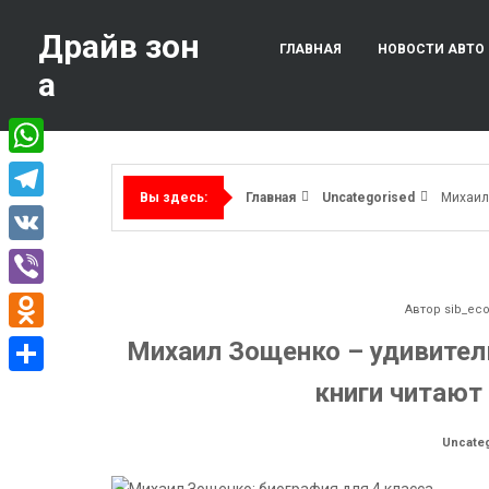
Перейти
к
Драйв зон
ГЛАВНАЯ
НОВОСТИ АВТО
содержимому
а
WhatsApp
Главная
Uncategorised
Михаил
Вы здесь:
Telegram
VK
Viber
Автор
sib_ec
Odnoklassniki
Михаил Зощенко – удивител
книги читают
Отправить
Uncate