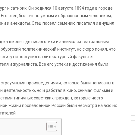
г и сатирик. Он родился 10 августа 1894 года в городе
. Его отец был очень умным и образованным человеком,
рии и анекдоты. Отец посеял семению писателя и внушил
е в школе, где писал стихи и занимался театральным
рбургский политехнический институт, но скоро понял, что
институт и поступил на литературный факультет
теля и журналиста. Все его успехи и достижения были
остроумными произведениями, которые были написаны в
й деятельностью, но и работал в кино, снимая фильмы и
етами типичных советских граждан, которые часто
дной жизни послевоенной России были несмотря на всю их
тателей.