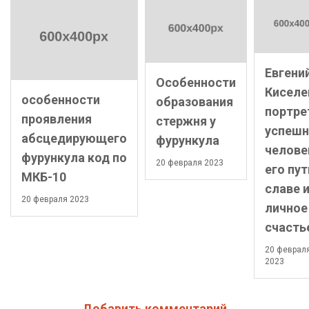
Евгени
Особенности
Киселе
особенности
образования
портре
проявления
стержня у
успешн
абсцедирующего
фурункула
челове
фурункула код по
20 февраля 2023
его пут
МКБ-10
славе 
20 февраля 2023
личное
счасть
20 феврал
2023
Добавить комментарий