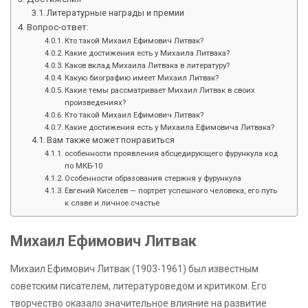
Литературные награды и премии
Вопрос-ответ:
Кто такой Михаил Ефимович Литвак?
Какие достижения есть у Михаила Литвака?
Каков вклад Михаила Литвака в литературу?
Какую биографию имеет Михаил Литвак?
Какие темы рассматривает Михаил Литвак в своих
произведениях?
Кто такой Михаил Ефимович Литвак?
Какие достижения есть у Михаила Ефимовича Литвака?
Вам также может понравиться
особенности проявления абсцедирующего фурункула код
по МКБ-10
Особенности образования стержня у фурункула
Евгений Киселев — портрет успешного человека, его путь
к славе и личное счастье
Михаил Ефимович Литвак
Михаил Ефимович Литвак (1903-1961) был известным
советским писателем, литературоведом и критиком. Его
творчество оказало значительное влияние на развитие