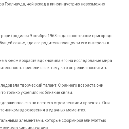
ов Голливуда, чей вклад в киноиндустрию невозможно
рори) родился 9 ноября 1968 года в восточном пригороде
бящей семье, где его родители поощряли его интересы к
е в юном возрасте вдохновила его на исследование мира
шительность привели его к тому, что он решил посвятить
ледовала творческий талант. С раннего возраста они
то только укрепило их близкие связи.
ддерживала его во всех его стремлениях и проектах. Они
точником вдохновения в удачных моментах.
тальными элементами, которые сформировали Мэттью
ижениям в киноиндустрии.