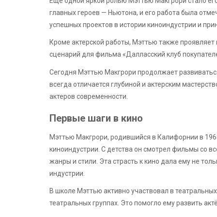
Еще одной яркой ролью Мэттью Макгрори стало его
главных героев — Ньютона, и его работа была отме
успешных проектов в истории киноиндустрии и при
Кроме актерской работы, Мэттью также проявляет и
сценарий для фильма «Далласский клуб покупател
Сегодня Мэттью Макгрори продолжает развиваться 
всегда отличается глубиной и актерским мастерств
актеров современности.
Первые шаги в кино
Мэттью Макгрори, родившийся в Калифорнии в 1968 
киноиндустрии. С детства он смотрел фильмы со в
жанры и стили. Эта страсть к кино дала ему не то
индустрии.
В школе Мэттью активно участвовал в театральных
театральных группах. Это помогло ему развить акт