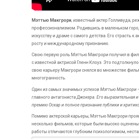
Мэттью Макгрори
, известный актер Голливуда, р
профессионализмом. Родившись в маленьком город
искусству и драме с самого детства. Его страсть к
росту и международному признанию.
Свою первую роль Мэттью Макгрори получил в филь
с известной актрисой Гленн Клоуз. Это подтолкнуло
свою карьеру Макгрори снялся во множестве фильм
многогранность.
Один из самых значимых успехов Мэттью Макгрори — 
главного антагониста Джокера. Его выразительная и
премию Оскар и полное признание публики и критик
Помимо актерской карьеры, Мэттью Макгрори прояв
несколько фильмов, которые были высоко оценены 
работы отличаются глубоким психологизмом, неста