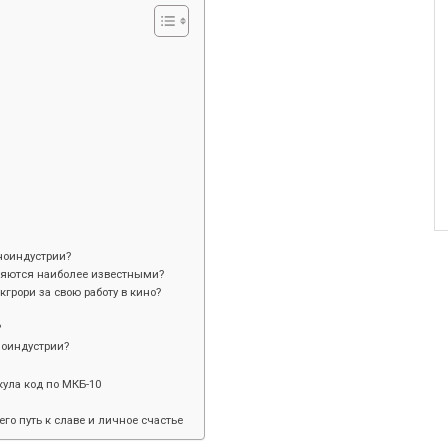
ноиндустрии?
ляются наиболее известными?
грори за свою работу в кино?
?
ноиндустрии?
ула код по МКБ-10
его путь к славе и личное счастье