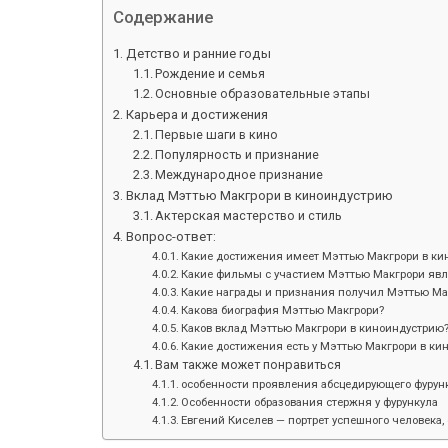
Содержание
Детство и ранние годы
Рождение и семья
Основные образовательные этапы
Карьера и достижения
Первые шаги в кино
Популярность и признание
Международное признание
Вклад Мэттью Макгрори в киноиндустрию
Актерская мастерство и стиль
Вопрос-ответ:
Какие достижения имеет Мэттью Макгрори в ки
Какие фильмы с участием Мэттью Макгрори яв
Какие награды и признания получил Мэттью Мак
Какова биография Мэттью Макгрори?
Каков вклад Мэттью Макгрори в киноиндустрию
Какие достижения есть у Мэттью Макгрори в ки
Вам также может понравиться
особенности проявления абсцедирующего фурунк
Особенности образования стержня у фурункула
Евгений Киселев — портрет успешного человека, 