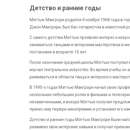
Детство и ранние годы
Мэттью Макгрори родился 4 ноября 1968 года в гор
Джон Макгрори, был бас-гитаристом в известной ро
С самого детства Мэттью проявлял интерес к искус
заниматься танцами и актерским мастерством в ме
постановке в возрасте 10 лет.
После окончания средней школы Мэттью поступил 
изучал театральное искусство. Во время учебы он 
развиваться в области танца и актерского мастерст
В 1990-х годах Мэттью Макгрори начал свою профе
нескольких небольших ролях в фильмах и телесериа
незамеченными, и вскоре Мэттью получил предложе
принес ему первую кинопремию и установил его как
Детство и ранние годы Мэттью Макгрори были напо
развивал свои актерские навыки и получал призна