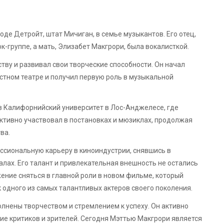
оде Детройт, штат Мичиган, в семье музыкантов. Его отец,
к-группе, а мать, Элизабет Макгрори, была вокалисткой.
ству и развивал свои творческие способности. Он начал
стном театре и получил первую роль в музыкальной
в Калифорнийский университет в Лос-Анджелесе, где
активно участвовал в постановках и мюзиклах, продолжая
ва.
ссиональную карьеру в киноиндустрии, снявшись в
лах. Его талант и привлекательная внешность не остались
ние сняться в главной роли в новом фильме, который
 одного из самых талантливых актеров своего поколения.
лнены творчеством и стремлением к успеху. Он активно
ние критиков и зрителей. Сегодня Мэттью Макгрори является