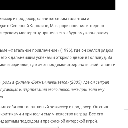
ежиссер и продюсер, славится своим талантом и
ке в Северной Каролине, Макгрори проявил интерес к
 актерскому мастерству привела его к бурному карьерному
ме «Фатальное привлечение» (1996), где он снялся рядом
 его к дальнейшим успехам и открыло двери в Голливуд. За
ов и сериалов, где смог продемонстрировать свой талант и
роль в фильме «Бэтмэн начинается» (2005), где он сыграл
 пугающая интерпретация этого персонажа принесла ему
ов.
ил себя как талантливый режиссер и продюсер. Он снял
критиками и принесли ему множество наград. Все его
ндартным подходом и прекрасной актерской игрой.