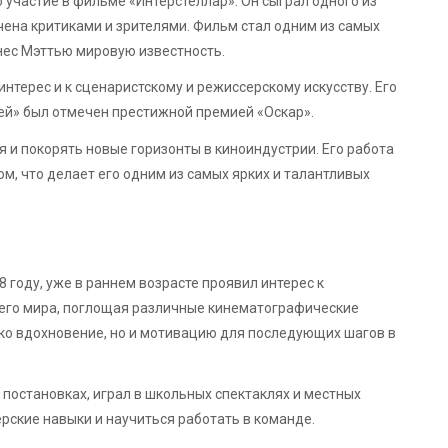
 участие в фильме «Интерстеллар». Он сыграл одного из
чена критиками и зрителями. Фильм стал одним из самых
нес Мэттью мировую известность.
нтерес и к сценаристскому и режиссерскому искусству. Его
ей» был отмечен престижной премией «Оскар».
и покорять новые горизонты в киноиндустрии. Его работа
ом, что делает его одним из самых ярких и талантливых
году, уже в раннем возрасте проявил интерес к
сего мира, поглощая различные кинематографические
лько вдохновение, но и мотивацию для последующих шагов в
 постановках, играл в школьных спектаклях и местных
ёрские навыки и научиться работать в команде.