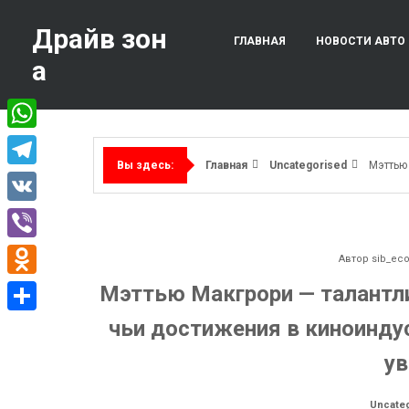
Перейти
к
Драйв зон
ГЛАВНАЯ
НОВОСТИ АВТО
содержимому
а
WhatsApp
Главная
Uncategorised
Мэттью
Вы здесь:
Telegram
VK
Viber
Автор
sib_ec
Odnoklassniki
Мэттью Макгрори — талантли
чьи достижения в киноинду
Отправить
у
Uncate