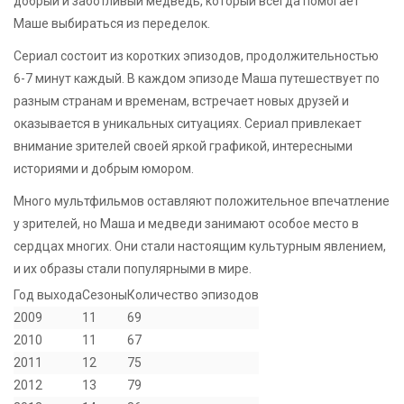
добрый и заботливый медведь, который всегда помогает
Маше выбираться из переделок.
Сериал состоит из коротких эпизодов, продолжительностью
6-7 минут каждый. В каждом эпизоде Маша путешествует по
разным странам и временам, встречает новых друзей и
оказывается в уникальных ситуациях. Сериал привлекает
внимание зрителей своей яркой графикой, интересными
историями и добрым юмором.
Много мультфильмов оставляют положительное впечатление
у зрителей, но Маша и медведи занимают особое место в
сердцах многих. Они стали настоящим культурным явлением,
и их образы стали популярными в мире.
Год выхода
Сезоны
Количество эпизодов
2009
11
69
2010
11
67
2011
12
75
2012
13
79