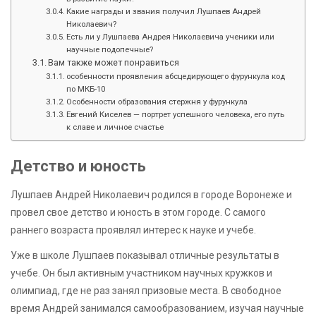
Какие награды и звания получил Лушпаев Андрей
Николаевич?
Есть ли у Лушпаева Андрея Николаевича ученики или
научные подопечные?
Вам также может понравиться
особенности проявления абсцедирующего фурункула код
по МКБ-10
Особенности образования стержня у фурункула
Евгений Киселев — портрет успешного человека, его путь
к славе и личное счастье
Детство и юность
Лушпаев Андрей Николаевич родился в городе Воронеже и
провел свое детство и юность в этом городе. С самого
раннего возраста проявлял интерес к науке и учебе.
Уже в школе Лушпаев показывал отличные результаты в
учебе. Он был активным участником научных кружков и
олимпиад, где не раз занял призовые места. В свободное
время Андрей занимался самообразованием, изучая научные