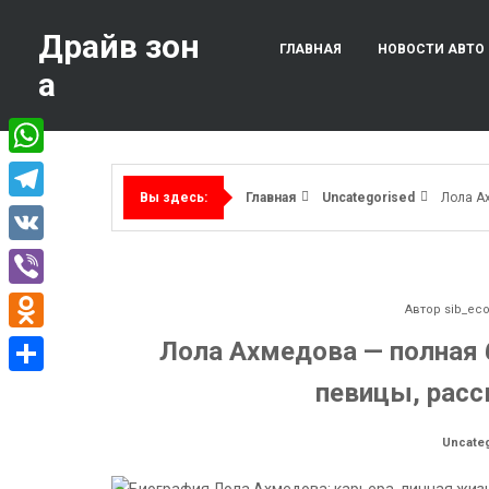
Перейти
к
Драйв зон
ГЛАВНАЯ
НОВОСТИ АВТО
содержимому
а
WhatsApp
Главная
Uncategorised
Лола А
Вы здесь:
Telegram
VK
Viber
Автор
sib_ec
Odnoklassniki
Лола Ахмедова — полная 
певицы, расс
Отправить
Uncate