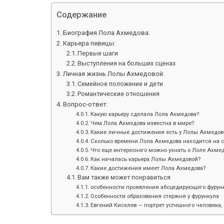
Содержание
Биография Лола Ахмедова:
Карьера певицы:
Первые шаги
Выступления на больших сценах
Личная жизнь Лолы Ахмедовой:
Семейное положение и дети
Романтические отношения
Вопрос-ответ:
Какую карьеру сделала Лола Ахмедова?
Чем Лола Ахмедова известна в мире?
Какие личные достижения есть у Лолы Ахмедов
Сколько времени Лола Ахмедова находится на с
Что еще интересного можно узнать о Лоле Ахме
Как началась карьера Лолы Ахмедовой?
Какие достижения имеет Лола Ахмедова?
Вам также может понравиться
особенности проявления абсцедирующего фурунк
Особенности образования стержня у фурункула
Евгений Киселев — портрет успешного человека, 