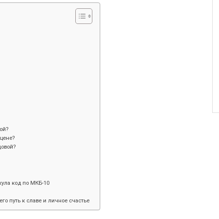
ой?
цене?
довой?
ула код по МКБ-10
его путь к славе и личное счастье