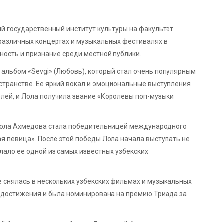
ий государственный институт культуры на факультет
 различных концертах и музыкальных фестивалях в
ность и признание среди местной публики.
 альбом «Sevgi» (Любовь), который стал очень популярным
ространстве. Ее яркий вокал и эмоциональные выступления
лей, и Лола получила звание «Королевы поп-музыки
 Лола Ахмедова стала победительницей международного
ая певица». После этой победы Лола начала выступать не
делало ее одной из самых известных узбекских
 снялась в нескольких узбекских фильмах и музыкальных
ие достижения и была номинирована на премию Триада за