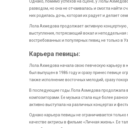
Однако, помимо успехов на сцене, у Лолы Ахмедов
разводом, но она не отчаивалась и смогла найти с
них родилась дочь, которая их радует и делает се
Лола Ахмедова продолжает активную концертную д
выступления, потрясающий вокал и неподдельная 
востребованных и популярных певиц не только в Уз
Карьера певицы:
Лола Ахмедова начала свою певческую карьеру в н
был выпущен в 1986 году и сразу принес певице ог
также исполнение восточных мелодий, сразу покор
В последующие годы Лола Ахмедова продолжала в
композиторами. Ее музыка стала еще более разноо
активно выступала на различных концертах и фест
Однако карьера певицы не ограничивается только 
качестве актрисы в фильме «Личная жизнь». Ее тал