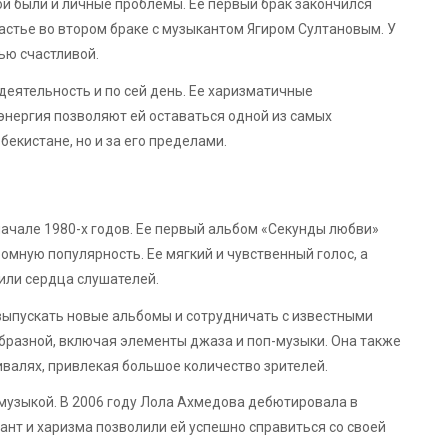
ой были и личные проблемы. Ее первый брак закончился
частье во втором браке с музыкантом Ягиром Султановым. У
мью счастливой.
еятельность и по сей день. Ее харизматичные
энергия позволяют ей оставаться одной из самых
бекистане, но и за его пределами.
ачале 1980-х годов. Ее первый альбом «Секунды любви»
ромную популярность. Ее мягкий и чувственный голос, а
или сердца слушателей.
ыпускать новые альбомы и сотрудничать с известными
бразной, включая элементы джаза и поп-музыки. Она также
ивалях, привлекая большое количество зрителей.
музыкой. В 2006 году Лола Ахмедова дебютировала в
ант и харизма позволили ей успешно справиться со своей