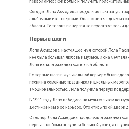
первой актерской ролью и получить положительные
Сегодня Лола Ахмедова продолжает активную твор
альбомами и концертами. Она остается одним из с
области. Ее талант и энергия не перестают восхищ
Первые шаги
Лола Ахмедова, настоящее имя которой Лола Рахимо
нее была большая любовь к музыке, и она мечтала
Лола начала развиваться в этой области.
Ее первые шаги в музыкальной карьере были сдела
песни на семейных праздниках и школьных меропри
эмоциональностью, Лола получила первую поддерж
В 1991 году Лола победила на музыкальном конкур
достижением в ее карьере. Это открыло ей двери 
С тех пор Лола Ахмедова продолжала развиваться и
первые альбомы получили большой успех, а ее уни