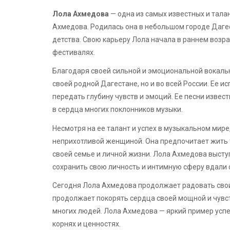
Лола Ахмедова
— одна из самых известных и тала
Ахмедова. Родилась она в небольшом городе Дагес
детства. Свою карьеру Лола начала в раннем возра
фестивалях.
Благодаря своей сильной и эмоциональной вокаль
своей родной Дагестане, но и во всей России. Ее и
передать глубину чувств и эмоций. Ее песни извес
в сердца многих поклонников музыки.
Несмотря на ее талант и успех в музыкальном мире
неприхотливой женщиной. Она предпочитает жить 
своей семье и личной жизни. Лола Ахмедова выступ
сохранить свою личность и интимную сферу вдали
Сегодня Лола Ахмедова продолжает радовать свои
продолжает покорять сердца своей мощной и чувс
многих людей. Лола Ахмедова — яркий пример успе
корнях и ценностях.