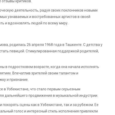
 отзывы критиков.
ческую деятельность, радуя своих поклонников новыми
амых узнаваемых и востребованных артистов в своей
ать и вдохновлять людей по всему миру.
ва, родилась 26 апреля 1968 года в Ташкенте. С детства у
 стать певицей. Стимулированная поддержкой родителей,
ны в подростковом возрасте, когда она начала исполнять
ятиях. Впечатлив зрителей своим талантом и
ку и признание.
се в Узбекистане, что стало первым серьезным
для дальнейшего продвижения в музыкальной индустрии.
 покорять сцены как в Узбекистане, так и за рубежом. Ее
кальный голос и интересный стиль исполнения привлекли