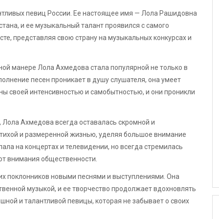
нтливых певиц России. Ее настоящее имя — Лола Рашидовна
тана, и ее музыкальный талант проявился с самого
сте, представляя свою страну на музыкальных конкурсах и
ной манере Лола Ахмедова стала популярной не только в
сполнение песен проникает в душу слушателя, она умеет
тны своей интенсивностью и самобытностью, и они проникли
, Лола Ахмедова всегда оставалась скромной и
тихой и размеренной жизнью, уделяя большое внимание
ала на концертах и телевидении, но всегда стремилась
 от внимания общественности.
х поклонников новыми песнями и выступлениями. Она
твенной музыкой, и ее творчество продолжает вдохновлять
шной и талантливой певицы, которая не забывает о своих