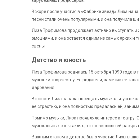
зарубежных продюсеров.
Вскоре после участия в «Фабрике звезд» Лиза нач
песни стали очень популярными, и она получила шир
Лиза Трофимова продолжает активно выступать и 
эмоциями, и она остается одним из самых ярких и
сцены.
Детство и юность
Лиза Трофимова родилась 15 октября 1990 года в г
музыке и творчеству. Ее родители, заметив ее тала
дарования.
В юности Лиза начала посещать музыкальную школу
ее страстью, и она полностью предалась ей, заним
Помимо музыки, Лиза проявляла интерес к театру. 
музыкальных спектаклях, что позволило ей раскрыт
Важным этапом в детстве было участие Лизы в шко