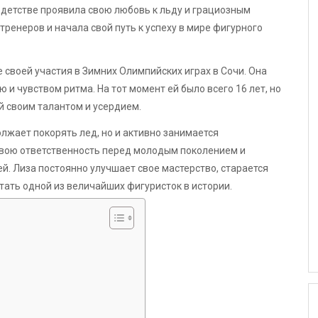
 детстве проявила свою любовь к льду и грациозным
тренеров и начала свой путь к успеху в мире фигурного
е своей участия в Зимних Олимпийских играх в Сочи. Она
 и чувством ритма. На тот момент ей было всего 16 лет, но
й своим талантом и усердием.
лжает покорять лед, но и активно занимается
свою ответственность перед молодым поколением и
й. Лиза постоянно улучшает свое мастерство, старается
стать одной из величайших фигуристок в истории.