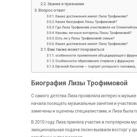
Звание и признание
Вопрос-ответ:
Какие достижения имеет Лиза Трофимова?
Какая биография Лизы Трофимовой?
Где Лиза Трофимова участвовала на Олимпийски
Каковы личные интересы Лизы Трофимовой?
Есть ли у Лизы Трофимовой семья?
Какие достижения имеет Лиза Трофимова?
Вам также может понравиться
особенности проявления абсцедирующего фурунк
Особенности образования стержня у фурункула
Евгений Киселев — портрет успешного человека, 
Биография Лизы Трофимовой
С самого детства Лиза проявляла интерес к музыке
начала посещать музыкальные занятия и участвоват
замечены и оценены специалистами, и Лиза была п
В 2010 году Лиза приняла участие в популярном му
эмоциональная подача песен вызвали восторг у зри