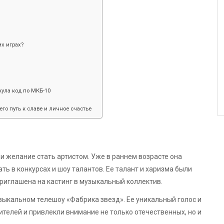
х играх?
ула код по МКБ-10
его путь к славе и личное счастье
 и желание стать артистом. Уже в раннем возрасте она
ь в конкурсах и шоу талантов. Ее талант и харизма были
риглашена на кастинг в музыкальный коллектив.
зыкальном телешоу «Фабрика звезд». Ее уникальный голос и
телей и привлекли внимание не только отечественных, но и