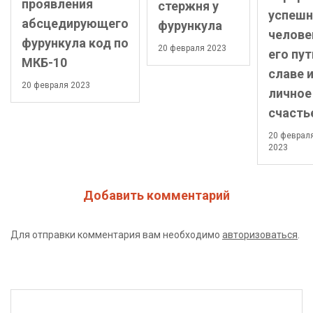
проявления
стержня у
успешн
абсцедирующего
фурункула
челове
фурункула код по
20 февраля 2023
его пут
МКБ-10
славе 
20 февраля 2023
личное
счасть
20 феврал
2023
Добавить комментарий
Для отправки комментария вам необходимо
авторизоваться
.