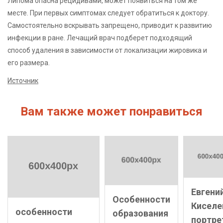
Липома опасна рецидивами, может появиться на том же
месте. При первых симптомах следует обратиться к доктору.
Самостоятельно вскрывать запрещено, приводит к развитию
инфекции в ране. Лечащий врач подберет подходящий
способ удаления в зависимости от локализации жировика и
его размера.
Источник
Вам также может понравиться
Евгени
Особенности
Киселе
особенности
образования
портре