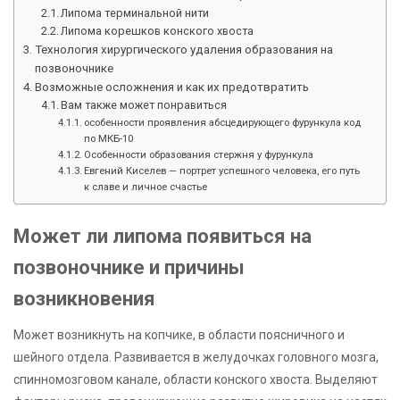
Липома терминальной нити
Липома корешков конского хвоста
Технология хирургического удаления образования на
позвоночнике
Возможные осложнения и как их предотвратить
Вам также может понравиться
особенности проявления абсцедирующего фурункула код
по МКБ-10
Особенности образования стержня у фурункула
Евгений Киселев — портрет успешного человека, его путь
к славе и личное счастье
Может ли липома появиться на
позвоночнике и причины
возникновения
Может возникнуть на копчике, в области поясничного и
шейного отдела. Развивается в желудочках головного мозга,
спинномозговом канале, области конского хвоста. Выделяют