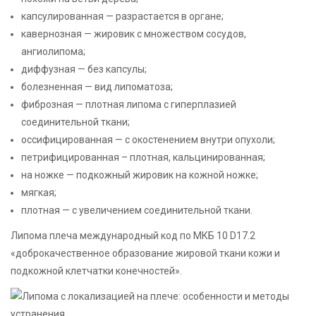
капсулированная — разрастается в органе;
кавернозная — жировик с множеством сосудов,
ангиолипома;
диффузная — без капсулы;
болезненная — вид липоматоза;
фиброзная — плотная липома с гиперплазией
соединительной ткани;
оссифицированная — с окостенением внутри опухоли;
петрифицированная – плотная, кальцинированная;
на ножке — подкожный жировик на кожной ножке;
мягкая;
плотная — с увеличением соединительной ткани.
Липома плеча международный код по МКБ 10 D17.2
«доброкачественное образование жировой ткани кожи и
подкожной клетчатки конечностей».