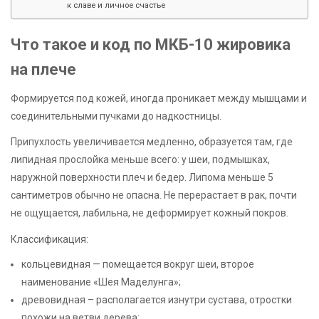
к славе и личное счастье
Что такое и код по МКБ-10 жировика
на плече
Формируется под кожей, иногда проникает между мышцами и
соединительными пучками до надкостницы.
Припухлость увеличивается медленно, образуется там, где
липидная прослойка меньше всего: у шеи, подмышках,
наружной поверхности плеч и бедер. Липома меньше 5
сантиметров обычно не опасна. Не перерастает в рак, почти
не ощущается, лабильна, не деформирует кожный покров.
Классификация:
кольцевидная — помещается вокруг шеи, второе
наименование «Шея Маделунга»;
древовидная – располагается изнутри сустава, отростки
похожи на ветви дерева;