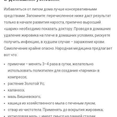
Избавляться от липом дома лучше консервативными
средствами. Запомните: перечисленное ниже даст результат
только в начале развития нароста, прилично выросший
«шарик» необходимо показать доктору. Проводя в домашних
удаление жировика на плече в домашних условиях, рискуете
получить инфекцию, в худшем случае – заражение крови.
Самолечение крайне опасно. Народная медицина предлагает
вот что:
примочки – менять 3–4 раза в сутки, желательно
использовать полиэтилен для создания «парника» в
компрессе;
растение Золотой Ус;
каланхоэ;
мазь Вишневского;
кашица из хозяйственного мыла с печеным луком;
отвар из чистотела. Применять до вскрытия жировика;
ихтиоловая мазь – имеет смысл на ранней стадии.