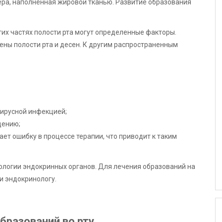
ера, наполненная жировой тканью. Развитие образования
их частях полости рта могут определенные факторы.
ены полости рта и десен. К другим распространенным
вирусной инфекцией;
дению;
ет ошибку в процессе терапии, что приводит к таким
тологии эндокринных органов. Для лечения образований на
 и эндокринологу.
бразований во рту