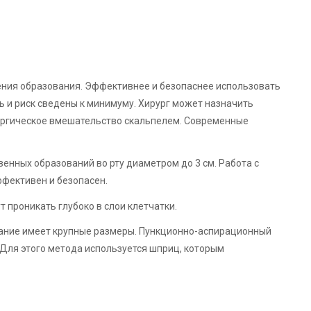
ния образования. Эффективнее и безопаснее использовать
ь и риск сведены к минимуму. Хирург может назначить
ургическое вмешательство скальпелем. Современные
енных образований во рту диаметром до 3 см. Работа с
ффективен и безопасен.
т проникать глубоко в слои клетчатки.
ание имеет крупные размеры. Пункционно-аспирационный
Для этого метода используется шприц, которым