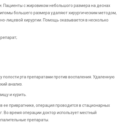
и. Пациенты с жировиком небольшого размера на деснах
 Липомы большего размера удаляют хирургическим методом,
но-лицевой хирургии. Помощь оказывается в несколько
репарат;
у полости рта препаратами против воспаления. Удаленную
кий анализ.
ищу и курить.
 в ее привратнике, операция проводится в стационарных
г. Во время операции доктор использует местный
спалительные препараты.