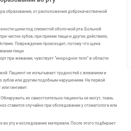
ера образования, от расположения доброкачественной
рхности щеки под слизистой оболочкой рта. Больной
ри чистке зубов, при приеме пищи и других действиях,
йствию. Повреждение происходит, потому что щека
ывании пищи.
рт при жевании, чувствует “инородное тело” в области
кой. Пациент не испытывает трудностей с жеванием и
ю зубов или другим подобным нарушениям. На первой
 или гингивит.
 Обнаружить их самостоятельно пациенты не могут, ткань
гноз ставится случайно при обследовании у стоматолога или
 во рту и исследование материала. После этого подбирает