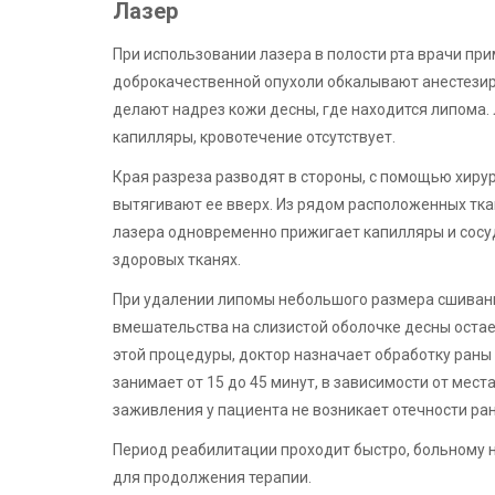
Лазер
При использовании лазера в полости рта врачи п
доброкачественной опухоли обкалывают анестези
делают надрез кожи десны, где находится липома
капилляры, кровотечение отсутствует.
Края разреза разводят в стороны, с помощью хиру
вытягивают ее вверх. Из рядом расположенных тка
лазера одновременно прижигает капилляры и сосуд
здоровых тканях.
При удалении липомы небольшого размера сшивание
вмешательства на слизистой оболочке десны остае
этой процедуры, доктор назначает обработку ран
занимает от 15 до 45 минут, в зависимости от мес
заживления у пациента не возникает отечности ран
Период реабилитации проходит быстро, больному 
для продолжения терапии.