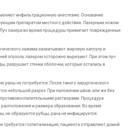
рименяют инфильтрационную анестезию. Основание
рующим препаратом местного действия. Лазерным ножом
. Луч лазера во время процедуры прижигает поврежденные
ргического зажима захватывают жировую капсулу и
ней опухоль лазером осторожно вырезают. При этом луч
ы, разрушает стенки оболочки, которые остались в
 раны не потребуется. После такого хирургического
тся небольшой разрез. При наложении швов, или же без
ы противовоспалительными растворами. Процедура
та расположения и размера образования. Во время
ы, не образуются рубцы, рана не инфицируется.
не требуется госпитализация, пациента отправляют домой