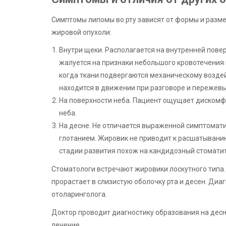
Симптомы липомы во рту зависят от формы и разм
жировой опухоли:
Внутри щеки. Располагается на внутренней пове
жалуется на признаки небольшого кровотечения п
когда ткани подвергаются механическому возде
находится в движении при разговоре и пережев
На поверхности неба. Пациент ощущает дискомфо
неба.
На десне. Не отличается выраженной симптомати
глотанием. Жировик не приводит к расшатывани
стадии развития похож на кандидозный стоматит
Стоматологи встречают жировики лоскутного типа.
прорастает в слизистую оболочку рта и десен. Диа
отоларинголога.
Доктор проводит диагностику образования на десне
лечение.