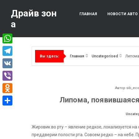
Перейти
к
Драйв зон
ГЛАВНАЯ
НОВОСТИ АВТО
содержимому
а
WhatsApp
Главная
Uncategorised
Липома
Вы здесь:
Telegram
VK
Viber
Автор
sib_ec
Odnoklassniki
Липома, появившаяся
Отправить
Uncate
Жировик во рту – явление редкое, локализуется на
преддверии полости рта. Совсем редко – на небе.