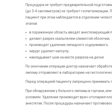
Процедура не требует предварительной подготовк
(до 3-4 сантиметров) не требуют госпитализации.
пациент при этом наблюдается в отделении челюст
этапов:
в пораженную область вводят анестезирующий п
делают разрез скальпелем слизистой оболочки;
производят удаление липидного содержимого;
хирург удаляет капсулу;
накладывает шов на месте разреза на десне.
По окончании операции доктор назначает обработк
липому отправляют в лабораторию на гистологичес
Перед операцией пациенту запрещено принимать п
При обнаружении у больного липомы в гортани, или
условиях. Удаление производит врач-отоларинголо
анестетик. После процедуры назначают противово