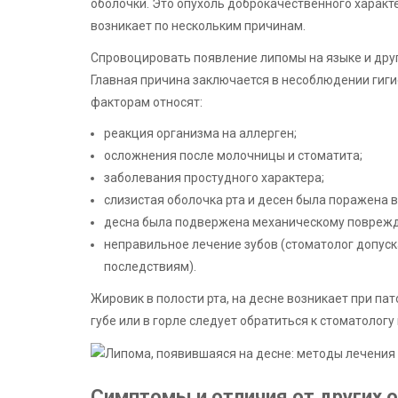
оболочки. Это опухоль доброкачественного характ
возникает по нескольким причинам.
Спровоцировать появление липомы на языке и друг
Главная причина заключается в несоблюдении гиги
факторам относят:
реакция организма на аллерген;
осложнения после молочницы и стоматита;
заболевания простудного характера;
слизистая оболочка рта и десен была поражена 
десна была подвержена механическому повреж
неправильное лечение зубов (стоматолог допуска
последствиям).
Жировик в полости рта, на десне возникает при па
губе или в горле следует обратиться к стоматологу
Симптомы и отличия от других о