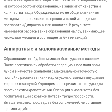
истончении прослойки жира они не исчезают. Жировая ткань,
из которой состоит образование, не зависит от качества и
количества пищи. Обсуждаемым, но не общепризнанным
методом лечения является прокол иголкой и введение
препарата «Дипроспан» или аналогов. В результате
начинается рассасывание образования на лбу, занимающее
несколько месяцев и состоящее из 6–8 инъекций.
Аппаратные и малоинвазивные методы
Образование на лбу, брови может быть удалено лазером.
После асептической обработки операционного поля врач
лучом в качестве скальпеля с максимальной точностью
послойно рассекает ткани над опухолью, затем вылущивает
жировик с капсулой. Одновременно прижигают сосуды для
профилактики кровотечения. Операция выполняется без
госпитализации с краткой потерей трудоспособности.
Вмешательство, прошедшее без осложнений, не оставляет
шрамов и рубцов.