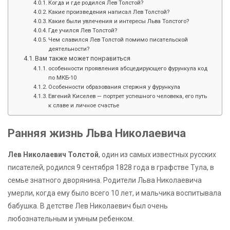
Когда и где родился Лев Толстой?
Какие произведения написал Лев Толстой?
Какие были увлечения и интересы Льва Толстого?
Где учился Лев Толстой?
Чем славился Лев Толстой помимо писательской
деятельности?
Вам также может понравиться
особенности проявления абсцедирующего фурункула код
по МКБ-10
Особенности образования стержня у фурункула
Евгений Киселев — портрет успешного человека, его путь
к славе и личное счастье
Ранняя жизнь Льва Николаевича
Лев Николаевич Толстой
, один из самых известных русских
писателей, родился 9 сентября 1828 года в графстве Тула, в
семье знатного дворянина. Родители Льва Николаевича
умерли, когда ему было всего 10 лет, и мальчика воспитывала
бабушка. В детстве Лев Николаевич был очень
любознательным и умным ребенком.