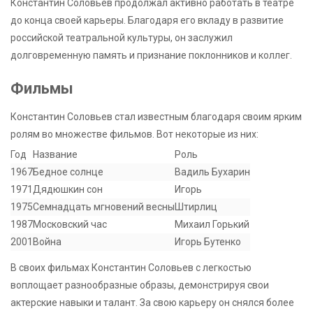
Константин Соловьев продолжал активно работать в театре
до конца своей карьеры. Благодаря его вкладу в развитие
российской театральной культуры, он заслужил
долговременную память и признание поклонников и коллег.
Фильмы
Константин Соловьев стал известным благодаря своим ярким
ролям во множестве фильмов. Вот некоторые из них:
Год
Название
Роль
1967
Бедное солнце
Вадиль Бухарин
1971
Дядюшкин сон
Игорь
1975
Семнадцать мгновений весны
Штирлиц
1987
Московский час
Михаил Горький
2001
Война
Игорь Бутенко
В своих фильмах Константин Соловьев с легкостью
воплощает разнообразные образы, демонстрируя свои
актерские навыки и талант. За свою карьеру он снялся более