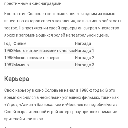
престижными кинонаградами.
Константин Соловьев не только является одним из самых
известных актеров своего поколения, но и активно работает в
театре. На протяжении своей карьеры он сыграл множество
ярких и запоминающихся ролей на театральной сцене.
Год
Фильм
Награда
1983
Место встречи изменить нельзя
Награда 1
1985
Москва слезам не верит
Награда 2
1987
Мимино
Награда 3
Карьера
Свою карьеру в кино Соловьев начал в 1980-х годах. В это
время он снялся в нескольких успешных фильмах, таких как
«Утро», «Алиса в Зазеркалье» и «Человек на подобии Бога».
Своей выразительной игрой актер сразу привлек внимание
зрителей и критиков.