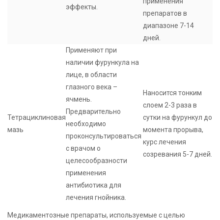
применения
эффекты.
препаратов в
диапазоне 7-14
дней.
Применяют при
наличии фурункула на
лице, в области
глазного века –
Наносится тонким
ячмень.
слоем 2-3 раза в
Предварительно
Тетрациклиновая
сутки на фурункул до
необходимо
мазь
момента прорыва,
проконсультироваться
курс лечения
с врачом о
созревания 5-7 дней.
целесообразности
применения
антибиотика для
лечения гнойника.
Медикаментозные препараты, используемые с целью