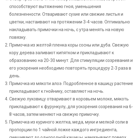
способствуют вытяжению гноя, уменьшения
болезненности. Отваривают сухие или свежие листья и
цветки, настаивают на протяжении 3-4 часов. Оптимально
накладывать примочки на ночь, с утра менять на новую
повязку.
Примочка из желтой пленка коры сосны или дуба. Свежую
кору дерева заливают кипятком и прикладывают к
образованию на 20-30 минут. Для стимуляции созревания и
его ускорения необходимо повторять процедуру 2-3 раза в
день.
Примочка из мякоти алоэ. Подробленное в кашицу растение
прикладывают к гнойнику, оставляют на ночь.
Свежую луковицу отваривают в коровьем молоке, мякоть
прикладывают к фурункулу, для ускорения созревания на 6-
8 часов, затем меняют на свежую примочку.
Примочка из куриного желтка, меда, муки и мелкой соли в
пропорции по 1 чайной ложке каждого ингредиента,
смешивают до однородной кашицы, намазывают поверх