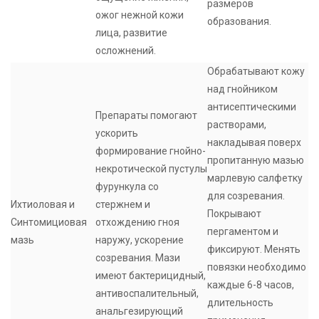
размеров
ожог нежной кожи
образования.
лица, развитие
осложнений.
Обрабатывают кожу
над гнойником
антисептическими
Препараты помогают
растворами,
ускорить
накладывая поверх
формирование гнойно-
пропитанную мазью
некротической пустулы
марлевую салфетку
фурункула со
для созревания.
Ихтиоловая и
стержнем и
Покрывают
Синтомициовая
отхождению гноя
пергаментом и
мазь
наружу, ускорение
фиксируют. Менять
созревания. Мази
повязки необходимо
имеют бактерицидный,
каждые 6-8 часов,
антивоспалительный,
длительность
анальгезирующий