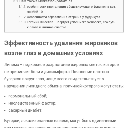
Вам также может понравиться
особенности проявления абсцедирующего фурункула код
по МКБ-10
Особенности образования стержня у фурункула
Евгений Киселев — портрет успешного человека, его путь
к славе и личное счастье
Эффективность удаления жировиков
возле глаз в домашних условиях
Липома – подкожное разрастание жировых клеток, которое
не причиняет боли и дискомфорта. Появление плотных
бугорков вокруг глаз, чаще всего свидетельствует о
нарушении липидного обмена, причиной которого могут стать:
гормональный сбой;
наследственный фактор;
сахарный диабет.
Бугорки, локализованные на веке, могут быть единичными
или массовыми, последнее проявление в медицине имеет